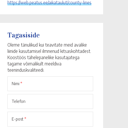
https://web.peatus.ee/aikataulut/county-lines
Tagasiside
Oleme tänulikud kui teavitate meid avalike
liinide kasutamisel ilmnenud kitsaskohtadest.
Koostöös tähelepanelike kasutajatega
tagame võimalikult meeldiva
teeninduskvaliteedi.
Nimi
*
Telefon
E-post
*