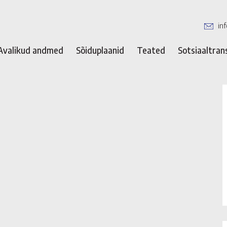
in
Avalikud andmed
Sõiduplaanid
Teated
Sotsiaaltran