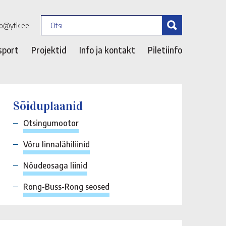
fo@ytk.ee
sport
Projektid
Info ja kontakt
Piletiinfo
Sõiduplaanid
Otsingumootor
Võru linnalähiliinid
Nõudeosaga liinid
Rong-Buss-Rong seosed