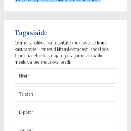
Tagasiside
Oleme tänulikud kui teavitate meid avalike liinide
kasutamisel ilmnenud kitsaskohtadest. Koostöös
tähelepanelike kasutajatega tagame võimalikult
meeldiva teeninduskvaliteedi.
Nimi
*
Telefon
E-post
*
Sõnum
*