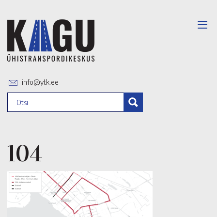
info@ytk.ee
104