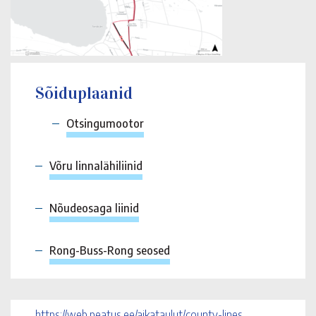
Sõiduplaanid
Otsingumootor
Võru linnalähiliinid
Nõudeosaga liinid
Rong-Buss-Rong seosed
https://web.peatus.ee/aikataulut/county-lines