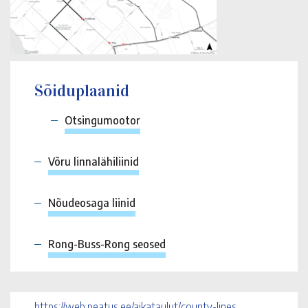
Sõiduplaanid
Otsingumootor
Võru linnalähiliinid
Nõudeosaga liinid
Rong-Buss-Rong seosed
https://web.peatus.ee/aikataulut/county-lines