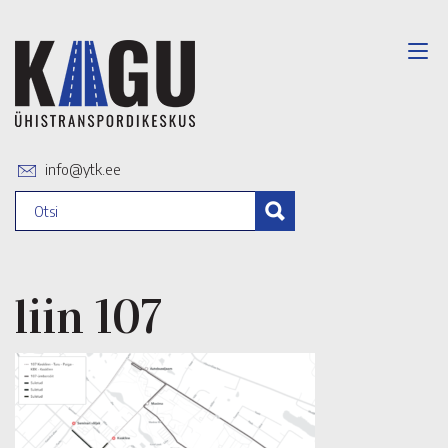
info@ytk.ee
liin 107