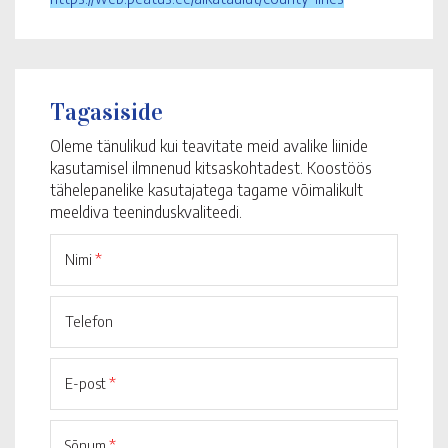
Tagasiside
Oleme tänulikud kui teavitate meid avalike liinide
kasutamisel ilmnenud kitsaskohtadest. Koostöös
tähelepanelike kasutajatega tagame võimalikult
meeldiva teeninduskvaliteedi.
Nimi
*
Telefon
E-post
*
Sõnum
*