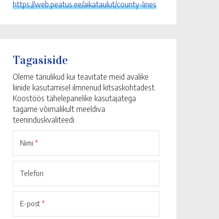
https://web.peatus.ee/aikataulut/county-lines
Tagasiside
Oleme tänulikud kui teavitate meid avalike
liinide kasutamisel ilmnenud kitsaskohtadest.
Koostöös tähelepanelike kasutajatega
tagame võimalikult meeldiva
teeninduskvaliteedi.
Nimi
*
Telefon
E-post
*