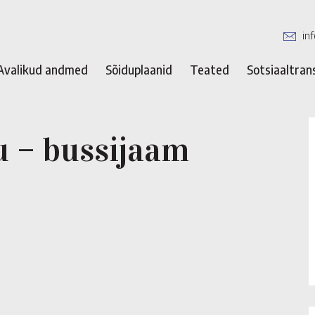
in
Avalikud andmed
Sõiduplaanid
Teated
Sotsiaaltran
u – bussijaam