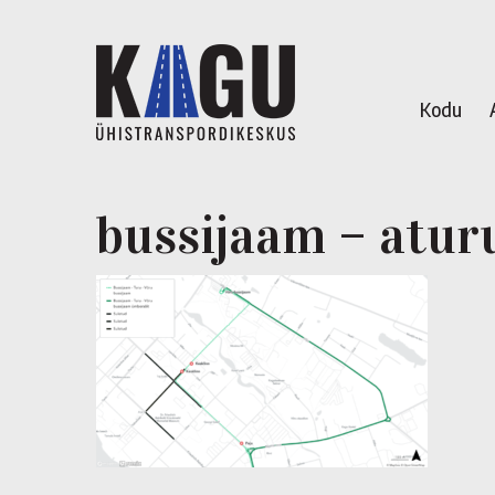
Kodu
bussijaam – atur