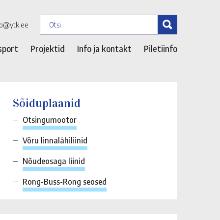
fo@ytk.ee
sport
Projektid
Info ja kontakt
Piletiinfo
Sõiduplaanid
Otsingumootor
Võru linnalähiliinid
Nõudeosaga liinid
Rong-Buss-Rong seosed