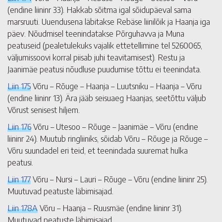
(endine liininr 33). Hakkab sõitma igal sõidupäeval sama
marsruuti. Uuendusena läbitakse Rebäse liinilõik ja Haanja iga
päev. Nõudmisel teenindatakse Põrguhavva ja Muna
peatuseid (pealetulekuks vajalik ettetellimine tel 5260065,
väljumissoovi korral piisab juhi teavitamisest). Restu ja
Jaanimäe peatusi nõudluse puudumise tõttu ei teenindata.
Liin 175
Võru – Rõuge – Haanja – Luutsniku – Haanja – Võru
(endine liininr 13). Ära jääb seisuaeg Haanjas, seetõttu väljub
Võrust senisest hiljem.
Liin 176
Võru – Utesoo – Rõuge – Jaanimäe – Võru (endine
liininr 24). Muutub ringliiniks, sõidab Võru – Rõuge ja Rõuge –
Võru suundadel eri teid, et teenindada suuremat hulka
peatusi.
Liin 177
Võru – Nursi – Lauri – Rõuge – Võru (endine liininr 25).
Muutuvad peatuste läbimisajad.
Liin 178A
Võru – Haanja – Ruusmäe (endine liininr 31).
Muutuvad peatuste läbimisajad.