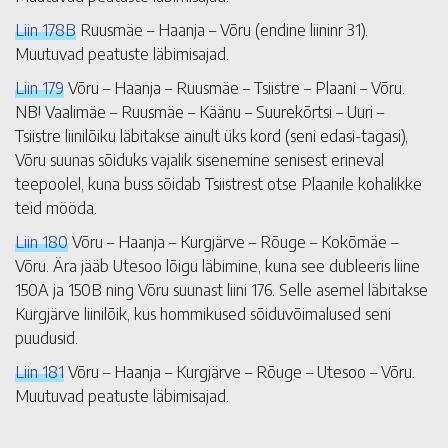
Liin 178B
Ruusmäe – Haanja – Võru (endine liininr 31).
Muutuvad peatuste läbimisajad.
Liin 179
Võru – Haanja – Ruusmäe – Tsiistre – Plaani – Võru.
NB! Vaalimäe – Ruusmäe – Käänu – Suurekõrtsi – Uuri –
Tsiistre liinilõiku läbitakse ainult üks kord (seni edasi-tagasi),
Võru suunas sõiduks vajalik sisenemine senisest erineval
teepoolel, kuna buss sõidab Tsiistrest otse Plaanile kohalikke
teid mööda.
Liin 180
Võru – Haanja – Kurgjärve – Rõuge – Kokõmäe –
Võru. Ära jääb Utesoo lõigu läbimine, kuna see dubleeris liine
150A ja 150B ning Võru suunast liini 176. Selle asemel läbitakse
Kurgjärve liinilõik, kus hommikused sõiduvõimalused seni
puudusid.
Liin 181
Võru – Haanja – Kurgjärve – Rõuge – Utesoo – Võru.
Muutuvad peatuste läbimisajad.