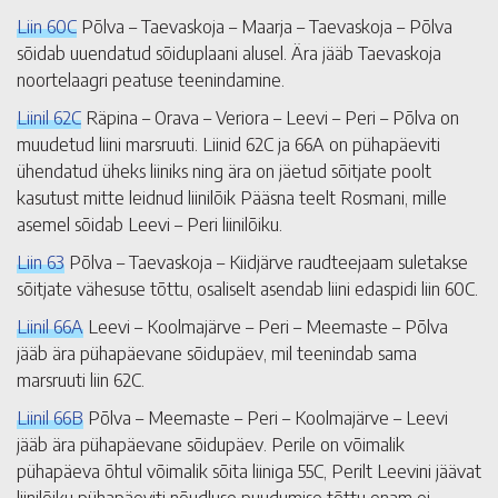
Liin 60C
Põlva – Taevaskoja – Maarja – Taevaskoja – Põlva
sõidab uuendatud sõiduplaani alusel. Ära jääb Taevaskoja
noortelaagri peatuse teenindamine.
Liinil 62C
Räpina – Orava – Veriora – Leevi – Peri – Põlva on
muudetud liini marsruuti. Liinid 62C ja 66A on pühapäeviti
ühendatud üheks liiniks ning ära on jäetud sõitjate poolt
kasutust mitte leidnud liinilõik Pääsna teelt Rosmani, mille
asemel sõidab Leevi – Peri liinilõiku.
Liin 63
Põlva – Taevaskoja – Kiidjärve raudteejaam suletakse
sõitjate vähesuse tõttu, osaliselt asendab liini edaspidi liin 60C.
Liinil 66A
Leevi – Koolmajärve – Peri – Meemaste – Põlva
jääb ära pühapäevane sõidupäev, mil teenindab sama
marsruuti liin 62C.
Liinil 66B
Põlva – Meemaste – Peri – Koolmajärve – Leevi
jääb ära pühapäevane sõidupäev. Perile on võimalik
pühapäeva õhtul võimalik sõita liiniga 55C, Perilt Leevini jäävat
liinilõiku pühapäeviti nõudluse puudumise tõttu enam ei