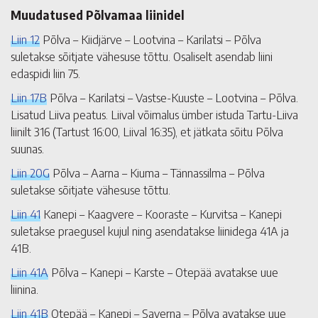
Muudatused Põlvamaa liinidel
Liin 12
Põlva – Kiidjärve – Lootvina – Karilatsi – Põlva
suletakse sõitjate vähesuse tõttu. Osaliselt asendab liini
edaspidi liin 75.
Liin 17B
Põlva – Karilatsi – Vastse-Kuuste – Lootvina – Põlva.
Lisatud Liiva peatus. Liival võimalus ümber istuda Tartu-Liiva
liinilt 316 (Tartust 16:00, Liival 16:35), et jätkata sõitu Põlva
suunas.
Liin 20G
Põlva – Aarna – Kiuma – Tännassilma – Põlva
suletakse sõitjate vähesuse tõttu.
Liin 41
Kanepi – Kaagvere – Kooraste – Kurvitsa – Kanepi
suletakse praegusel kujul ning asendatakse liinidega 41A ja
41B.
Liin 41A
Põlva – Kanepi – Karste – Otepää avatakse uue
liinina.
Liin 41B
Otepää – Kanepi – Saverna – Põlva avatakse uue