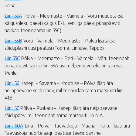
liinina.
Liinil 55A
Põlva – Meemaste – Väimela – Võru muudetakse
käigusoleku päevi (käigus E-L, seni iga päev; pühapäeviti
hakkab teenindama liin 55C).
Liinil 55B
Võru – Väimela – Meemaste – Põlva lisatakse
sõiduplaani uusi peatusi (Toome, Linnuse, Teppo).
Liin 55C
Põlva – Meemaste – Peri – Väimela – Võru teenindab
pühapäeviti senise liini 55A asemel, erinevuseks on sissesõit
Perile.
Liinil 56
Kanepi – Saverna – Krootuse – Põlva jääb ära
neljapäevane sõidupäev, mil teenindab sama marsruuti liin
41B.
Liinil 57
Põlva – Puskaru – Kanepi jääb ära neljapäevane
sõidupäev, mil teenindab sama marsruuti liin 41A.
Liinil 60A
Lina – Põlva – Taevaskoja – Maarja – Tartu,. Jääb ära
Taevaskoja noortelaagri peatuse teenindamine.