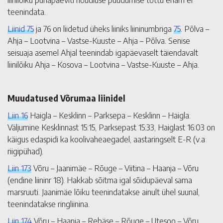
teenindata.
Liinid 75
ja 76 on liidetud üheks liiniks liininumbriga
75
. Põlva –
Ahja – Lootvina – Vastse-Kuuste – Ahja – Põlva. Senise
seisuaja asemel Ahjal teenindab igapäevaselt täiendavalt
liinilõiku Ahja – Kosova – Lootvina – Vastse-Kuuste – Ahja.
Muudatused Võrumaa liinidel
Liin 16
Haigla – Kesklinn – Parksepa – Kesklinn – Haigla.
Väljumine Kesklinnast 15:15, Parksepast 15:33, Haiglast 16:03 on
käigus edaspidi ka koolivaheaegadel, aastaringselt E-R (v.a
riigipühad).
Liin 173
Võru – Jaanimäe – Rõuge – Viitina – Haanja – Võru
(endine liininr 18). Hakkab sõitma igal sõidupäeval sama
marsruuti. Jaanimäe lõiku teenindatakse ainult ühel suunal,
teenindatakse ringliinina.
Liin 174
Võru – Haanja – Rebäse – Rõuge – Utesoo – Võru