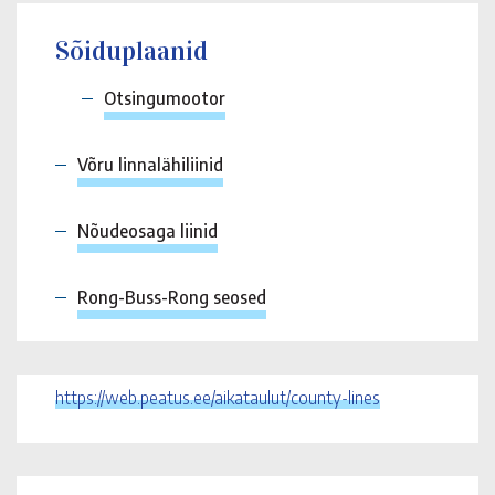
Sõiduplaanid
Otsingumootor
Võru linnalähiliinid
Nõudeosaga liinid
Rong-Buss-Rong seosed
https://web.peatus.ee/aikataulut/county-lines