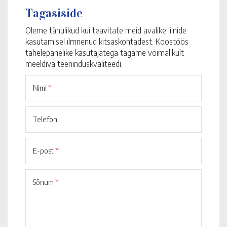
Tagasiside
Oleme tänulikud kui teavitate meid avalike liinide
kasutamisel ilmnenud kitsaskohtadest. Koostöös
tähelepanelike kasutajatega tagame võimalikult
meeldiva teeninduskvaliteedi.
Nimi
*
Telefon
E-post
*
Sõnum
*