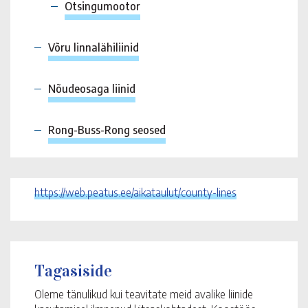
Otsingumootor
Võru linnalähiliinid
Nõudeosaga liinid
Rong-Buss-Rong seosed
https://web.peatus.ee/aikataulut/county-lines
Tagasiside
Oleme tänulikud kui teavitate meid avalike liinide