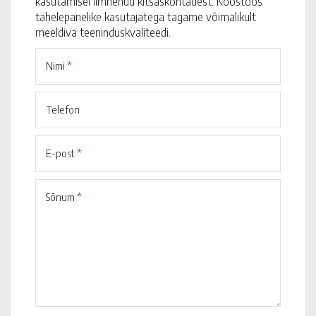
kasutamisel ilmnenud kitsaskohtadest. Koostöös
tähelepanelike kasutajatega tagame võimalikult
meeldiva teeninduskvaliteedi.
Nimi
*
Telefon
E-post
*
Sõnum
*