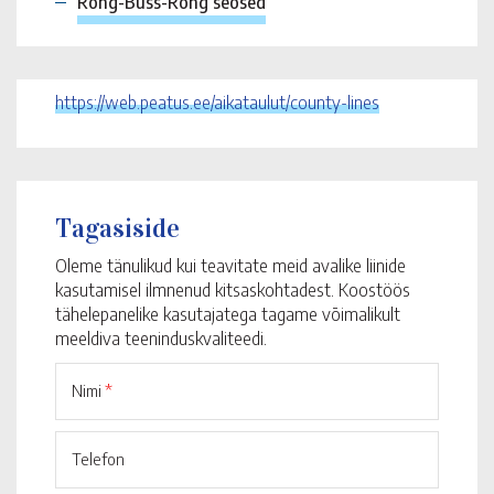
Rong-Buss-Rong seosed
https://web.peatus.ee/aikataulut/county-lines
Tagasiside
Oleme tänulikud kui teavitate meid avalike liinide
kasutamisel ilmnenud kitsaskohtadest. Koostöös
tähelepanelike kasutajatega tagame võimalikult
meeldiva teeninduskvaliteedi.
Nimi
*
Telefon