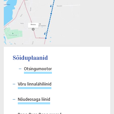
Sõiduplaanid
Otsingumootor
Võru linnalähiliinid
Nõudeosaga liinid