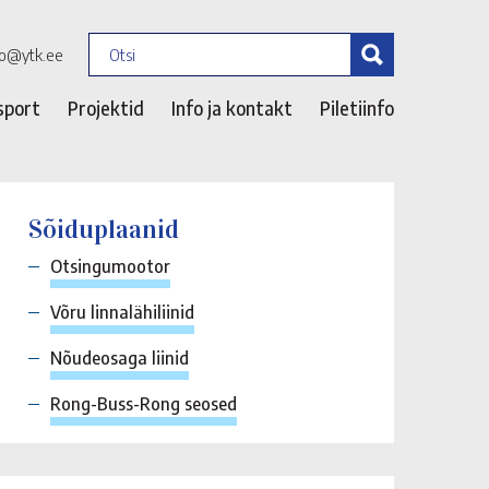
fo@ytk.ee
sport
Projektid
Info ja kontakt
Piletiinfo
Sõiduplaanid
Otsingumootor
Võru linnalähiliinid
Nõudeosaga liinid
Rong-Buss-Rong seosed