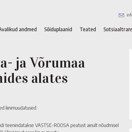
in
Avalikud andmed
Sõiduplaanid
Teated
Sotsiaaltran
a- ja Võrumaa
nides alates
ed liinimuudatused:
di teenindatakse VASTSE-ROOSA peatust ainult nõudmisel