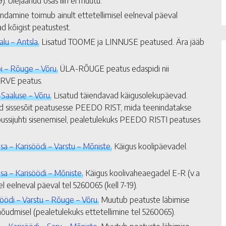
). Ülejäänud osas liin ei muutu.
indamine toimub ainult ettetellimisel eelneval päeval
ad kõigist peatustest.
lu – Antsla.
Lisatud TOOME ja LINNUSE peatused. Ära jääb
bi – Rõuge – Võru.
ÜLA-RÕUGE peatus edaspidi nii
JÄRVE peatus.
-Saaluse – Võru.
Lisatud täiendavad käigusolekupäevad.
atud sissesõit peatusesse PEEDO RIST, mida teenindatakse
 bussijuhti sisenemisel, pealetulekuks PEEDO RISTI peatuses
sa – Karisöödi – Varstu – Mõniste.
Käigus koolipäevadel.
sa – Karisöödi – Mõniste.
Käigus koolivaheaegadel E-R (v.a
sel eelneval päeval tel 5260065 (kell 7-19).
isöödi – Varstu – Rõuge – Võru.
Muutub peatuste läbimise
nõudmisel (pealetulekuks ettetellimine tel 5260065).