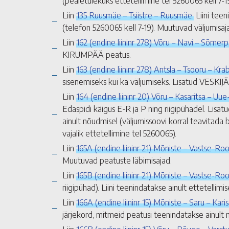
(pealetulekuks ettetellimine tel 5260065 kell 7-19
Liin
135 Ruusmäe – Tsiistre – Ruusmäe.
Liini teen
(telefon 5260065 kell 7-19). Muutuvad väljumisaj
Liin
162 (endine liininr 278) Võru – Navi – Sõmerpa
KIRUMPÄÄ peatus.
Liin
163 (endine liininr 278) Antsla – Tsooru – Kra
sisenemiseks kui ka väljumiseks. Lisatud VESKI
Liin
164 (endine liininr 20) Võru – Kasaritsa – Uue
Edaspidi käigus E-R ja P ning riigipühadel. Lis
ainult nõudmisel (väljumissoovi korral teavitada
vajalik ettetellimine tel 5260065).
Liin
165A (endine liininr 21) Mõniste – Vastse-Roo
Muutuvad peatuste läbimisajad.
Liin
165B (endine liininr 21) Mõniste – Vastse-Roo
riigipühad). Liini teenindatakse ainult ettetellimi
Liin
166A (endine liininr 15) Mõniste – Saru – Kar
järjekord, mitmeid peatusi teenindatakse ainult 