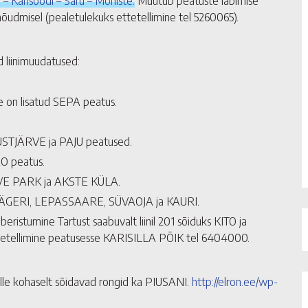
u – Karisöödi – Saru – Mõniste.
Muutub peatuste läbimise
nõudmisel (pealetulekuks ettetellimine tel 5260065).
d liinimuudatused:
e on lisatud SEPA peatus.
MUSTJÄRVE ja PAJU peatused.
AO peatus.
ÄRVE PARK ja AKSTE KÜLA.
 JÄÄGERI, LEPASSAARE, SÜVAOJA ja KAURI.
istumine Tartust saabuvalt liinil 201 sõiduks KITO ja
ettetellimine peatusesse KARISILLA PÕIK tel 6404000.
ille kohaselt sõidavad rongid ka PIUSANI.
http://elron.ee/wp-