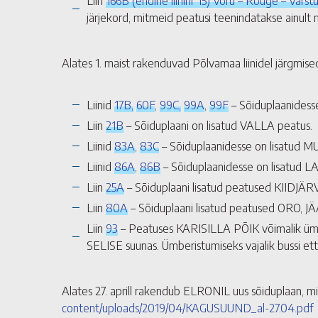
Liin
166B (endine liininr 15) Võru – Rõuge – Varst
järjekord, mitmeid peatusi teenindatakse ainult 
Alates 1. maist rakenduvad Põlvamaa liinidel järgmise
Liinid
17B,
60F
,
99C,
99A
,
99F
– Sõiduplaanidess
Liin
21B
– Sõiduplaani on lisatud VALLA peatus.
Liinid
83A
,
83C
– Sõiduplaanidesse on lisatud 
Liinid
86A
,
86B
– Sõiduplaanidesse on lisatud L
Liin
25A
– Sõiduplaani lisatud peatused KIIDJ
Liin
80A
– Sõiduplaani lisatud peatused ORO,
Liin
93
– Peatuses KARISILLA PÕIK võimalik ümber
SELISE suunas. Ümberistumiseks vajalik bussi 
Alates 27. aprill rakendub ELRONIL uus sõiduplaan, m
content/uploads/2019/04/KAGUSUUND_al-27.04.pdf