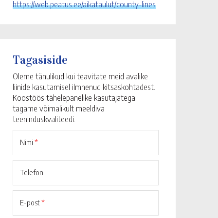
https://web.peatus.ee/aikataulut/county-lines
Tagasiside
Oleme tänulikud kui teavitate meid avalike
liinide kasutamisel ilmnenud kitsaskohtadest.
Koostöös tähelepanelike kasutajatega
tagame võimalikult meeldiva
teeninduskvaliteedi.
Nimi
*
Telefon
E-post
*