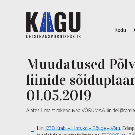
Kodu
Muudatused Põlv
liinide sõiduplaa
01.05.2019
Alates 1. maist rakenduvad VÕRUMAA liinidel järgmis
Liin
123B Krabi – Hintsiko – Rõuge – Võru.
Edaspi