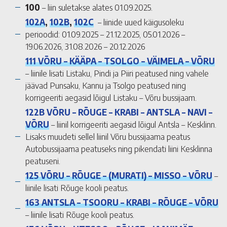
100
– liin suletakse alates 01.09.2025.
102A
,
102B
,
102C
– liinide uued käigusoleku
perioodid: 01.09.2025 – 21.12.2025, 05.01.2026 –
19.06.2026, 31.08.2026 – 20.12.2026
111 VÕRU – KÄÄPA – TSOLGO – VÄIMELA – VÕRU
– liinile lisati Listaku, Pindi ja Piiri peatused ning vahele
jäävad Punsaku, Kannu ja Tsolgo peatused ning
korrigeeriti aegasid lõigul Listaku – Võru bussijaam.
122B VÕRU – RÕUGE – KRABI – ANTSLA – NAVI –
VÕRU
– liinil korrigeeriti aegasid lõigul Antsla – Kesklinn.
Lisaks muudeti sellel liinil Võru bussijaama peatus
Autobussijaama peatuseks ning pikendati liini Kesklinna
peatuseni.
125 VÕRU – RÕUGE – (MURATI) – MISSO – VÕRU
–
liinile lisati Rõuge kooli peatus.
163 ANTSLA – TSOORU – KRABI – RÕUGE – VÕRU
– liinile lisati Rõuge kooli peatus.