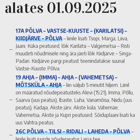
alates 01.09.2025
17A
PÕLVA – VASTSE-KUUSTE – (KARILATSI) –
KIIDJÄRVE – PÕLVA
– liinile lisati Tsopi, Marga, Liiva,
Jaani, Küka peatused, lõik Karilatsi – Valgemetsa – Risti
muudeti nõudmisele ning ära jäeti lõik Kiidjärve – Singa-
Padari. Kiidjärve pargi peatust teenindatakse suunal
Vastse-Kuuste Põlva.
19 AHJA – (IMMA) – AHJA – (VAHEMETSA) –
MÕTSKÜLA – AHJA
– liin väljub 5 minutit hiljem. Liinil
on määratud nõudepeatusteks Alevi (15:21), Imma, Põllu,
Saarva (uus peatus), Ibaste, Luha, Vanamõisa, Niidu (uus
peatus), Kadaja, Akste järv, Akste küla, Vahemäe,
Vahemetsa, Akste ja Kupri peatused. Sõiduplaani lisati ka
uus Vahtra peatus.
26C PÕLVA – TILSI – RIDALI – LAHEDA – PÕLVA
–
liinile lisati juurde nõudepeatus Lepa tee.