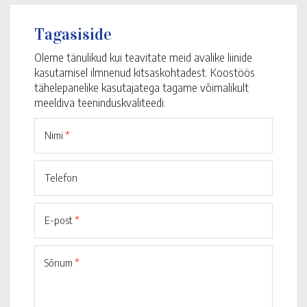
Tagasiside
Oleme tänulikud kui teavitate meid avalike liinide
kasutamisel ilmnenud kitsaskohtadest. Koostöös
tähelepanelike kasutajatega tagame võimalikult
meeldiva teeninduskvaliteedi.
Nimi
*
Telefon
E-post
*
Sõnum
*