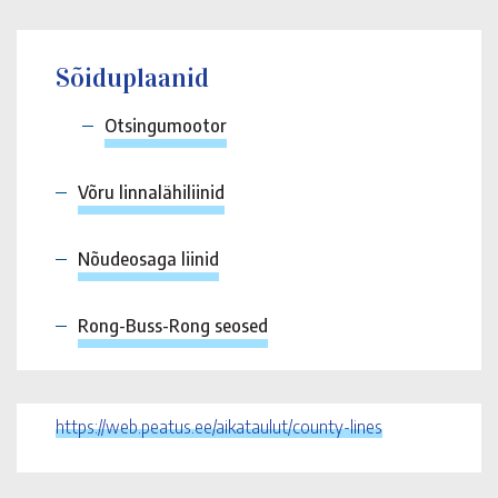
Sõiduplaanid
Otsingumootor
Võru linnalähiliinid
Nõudeosaga liinid
Rong-Buss-Rong seosed
https://web.peatus.ee/aikataulut/county-lines