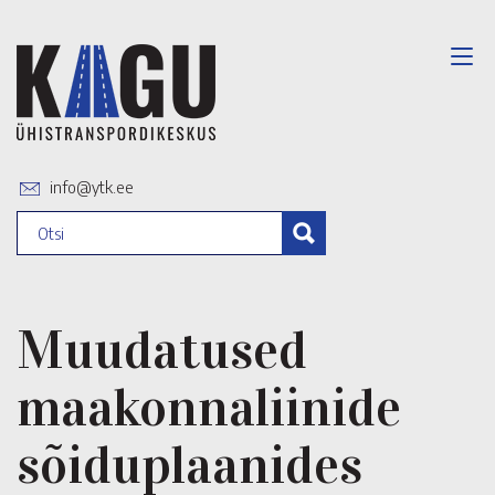
info@ytk.ee
Muudatused
maakonnaliinide
sõiduplaanides