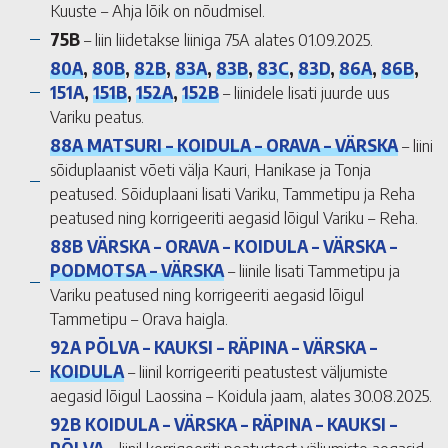
Kuuste – Ahja lõik on nõudmisel.
75B
– liin liidetakse liiniga 75A alates 01.09.2025.
80A
,
80B
,
82B
,
83A
,
83B
,
83C
,
83D
,
86A
,
86B
,
151A
,
151B
,
152A
,
152B
– liinidele lisati juurde uus
Variku peatus.
88A MATSURI – KOIDULA – ORAVA – VÄRSKA
– liini
sõiduplaanist võeti välja Kauri, Hanikase ja Tonja
peatused. Sõiduplaani lisati Variku, Tammetipu ja Reha
peatused ning korrigeeriti aegasid lõigul Variku – Reha.
88B VÄRSKA – ORAVA – KOIDULA – VÄRSKA –
PODMOTSA – VÄRSKA
– liinile lisati Tammetipu ja
Variku peatused ning korrigeeriti aegasid lõigul
Tammetipu – Orava haigla.
92A PÕLVA – KAUKSI – RÄPINA – VÄRSKA –
KOIDULA
– liinil korrigeeriti peatustest väljumiste
aegasid lõigul Laossina – Koidula jaam, alates 30.08.2025.
92B KOIDULA – VÄRSKA – RÄPINA – KAUKSI –