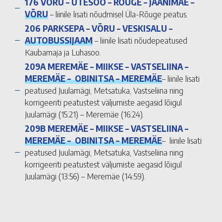
176 VÕRU – UTESOO – RÕUGE – JAANIMÄE –
VÕRU
– liinile lisati nõudmisel Üla-Rõuge peatus.
206 PARKSEPA – VÕRU – VESKISALU –
AUTOBUSSIJAAM
– liinile lisati nõudepeatused
Kaubamaja ja Luhasoo.
209A MEREMÄE – MIIKSE – VASTSELIINA –
MEREMÄE – OBINITSA – MEREMÄE
– liinile lisati
peatused Juulamägi, Metsatuka, Vastseliina ning
korrigeeriti peatustest väljumiste aegasid lõigul
Juulamägi (15:21) – Meremäe (16:24).
209B MEREMÄE – MIIKSE – VASTSELIINA –
MEREMÄE – OBINITSA – MEREMÄE
– liinile lisati
peatused Juulamägi, Metsatuka, Vastseliina ning
korrigeeriti peatustest väljumiste aegasid lõigul
Juulamägi (13:56) – Meremäe (14:59).