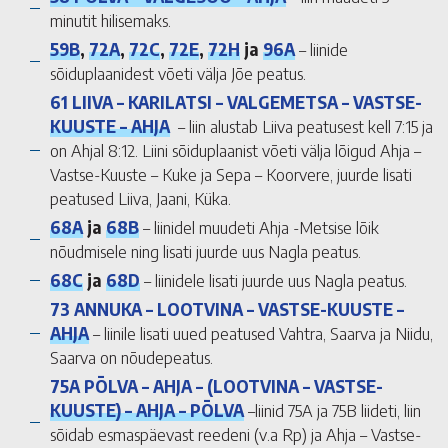
minutit hilisemaks.
59B
,
72A
,
72C
,
72E
,
72H
ja
96A
– liinide
sõiduplaanidest võeti välja Jõe peatus.
61 LIIVA – KARILATSI – VALGEMETSA – VASTSE-
KUUSTE – AHJA
– liin alustab Liiva peatusest kell 7:15 ja
on Ahjal 8:12. Liini sõiduplaanist võeti välja lõigud Ahja –
Vastse-Kuuste – Kuke ja Sepa – Koorvere, juurde lisati
peatused Liiva, Jaani, Küka.
68A
ja
68B
– liinidel muudeti Ahja -Metsise lõik
nõudmisele ning lisati juurde uus Nagla peatus.
68C
ja
68D
– liinidele lisati juurde uus Nagla peatus.
73 ANNUKA – LOOTVINA – VASTSE-KUUSTE –
AHJA
– liinile lisati uued peatused Vahtra, Saarva ja Niidu,
Saarva on nõudepeatus.
75A PÕLVA – AHJA – (LOOTVINA – VASTSE-
KUUSTE) – AHJA – PÕLVA
–liinid 75A ja 75B liideti, liin
sõidab esmaspäevast reedeni (v.a Rp) ja Ahja – Vastse-