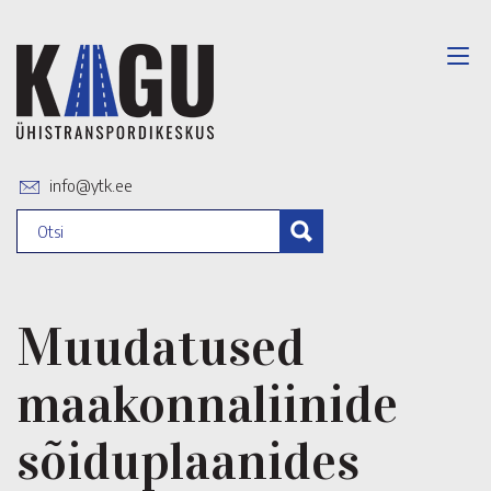
info@ytk.ee
Muudatused
maakonnaliinide
sõiduplaanides