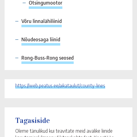
Otsingumootor
Võru linnalähiliinid
Nõudeosaga liinid
Rong-Buss-Rong seosed
https://web.peatus.ee/aikataulut/county-lines
Tagasiside
Oleme tänulikud kui teavitate meid avalike liinide