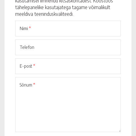
kasutamisel ilmnenud kitsaskohtadest. Koostöös
tähelepanelike kasutajatega tagame võimalikult
meeldiva teeninduskvaliteedi.
Nimi
*
Telefon
E-post
*
Sõnum
*