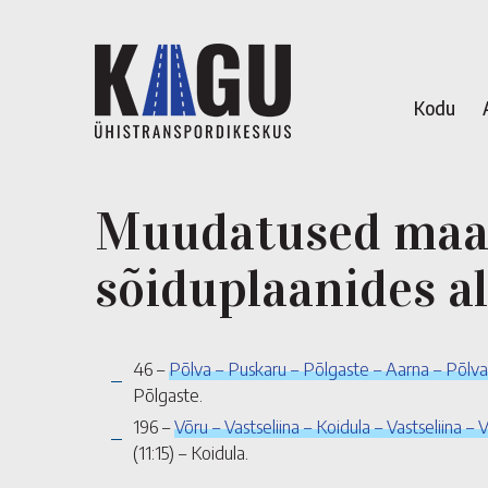
Kodu
Muudatused maak
sõiduplaanides a
46 –
Põlva – Puskaru – Põlgaste – Aarna – Põlva
Põlgaste.
196 –
Võru – Vastseliina – Koidula – Vastseliina – 
(11:15) – Koidula.