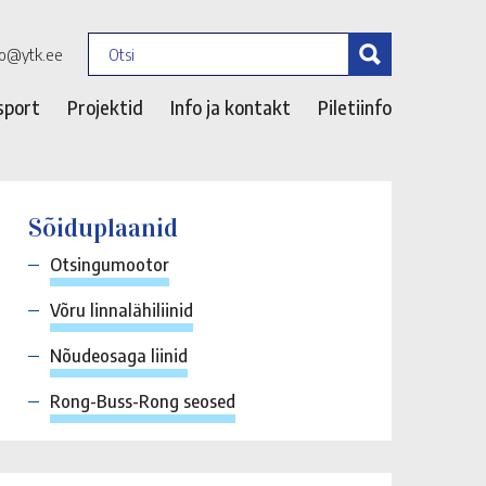
fo@ytk.ee
sport
Projektid
Info ja kontakt
Piletiinfo
Sõiduplaanid
Otsingumootor
Võru linnalähiliinid
Nõudeosaga liinid
Rong-Buss-Rong seosed