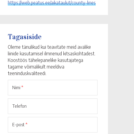
https://web.peatus.ee/aikataulut/county-lines
Tagasiside
Oleme tänulikud kui teavitate meid avalike
liinide kasutamisel ilmnenud kitsaskohtadest.
Koostöös tähelepanelike kasutajatega
tagame võimalikult meeldiva
teeninduskvaliteedi.
Nimi
*
Telefon
E-post
*