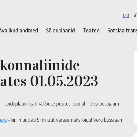
in
Avalikud andmed
Sõiduplaanid
Teated
Sotsiaaltran
onnaliinide
lates 01.05.2023
– sõiduplaani lisati Varbuse peatus, suunal Põlva bussijaam
Võru
– liini muudeti 5 minutit varasemaks lõigul Võru bussijaam