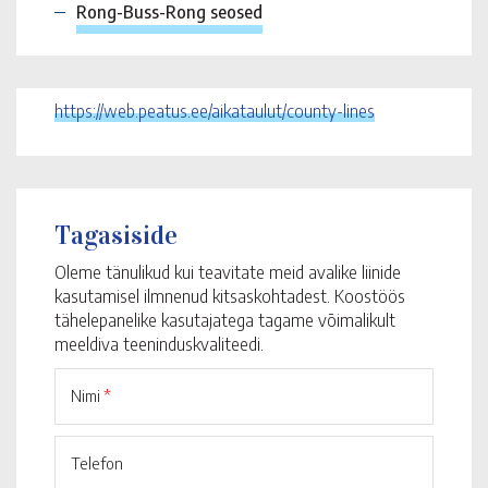
Rong-Buss-Rong seosed
https://web.peatus.ee/aikataulut/county-lines
Tagasiside
Oleme tänulikud kui teavitate meid avalike liinide
kasutamisel ilmnenud kitsaskohtadest. Koostöös
tähelepanelike kasutajatega tagame võimalikult
meeldiva teeninduskvaliteedi.
Nimi
*
Telefon