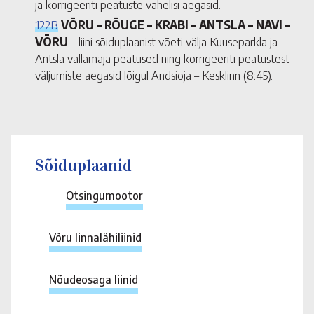
ja korrigeeriti peatuste vahelisi aegasid.
122B
VÕRU – RÕUGE – KRABI – ANTSLA – NAVI –
VÕRU
– liini sõiduplaanist võeti välja Kuuseparkla ja
Antsla vallamaja peatused ning korrigeeriti peatustest
väljumiste aegasid lõigul Andsioja – Kesklinn (8:45).
Sõiduplaanid
Otsingumootor
Võru linnalähiliinid
Nõudeosaga liinid