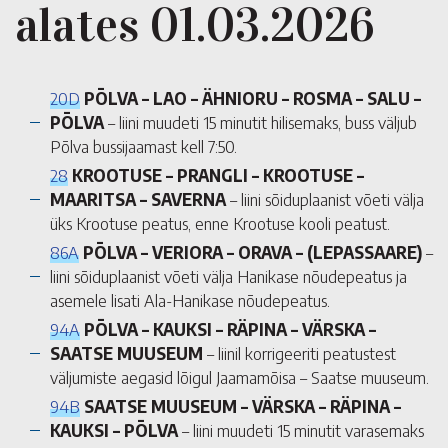
alates 01.03.2026
20D
PÕLVA – LAO – ÄHNIORU – ROSMA – SALU –
PÕLVA
– liini muudeti 15 minutit hilisemaks, buss väljub
Põlva bussijaamast kell 7:50.
28
KROOTUSE – PRANGLI – KROOTUSE –
MAARITSA – SAVERNA
– liini sõiduplaanist võeti välja
üks Krootuse peatus, enne Krootuse kooli peatust.
86A
PÕLVA – VERIORA – ORAVA – (LEPASSAARE)
–
liini sõiduplaanist võeti välja Hanikase nõudepeatus ja
asemele lisati Ala-Hanikase nõudepeatus.
94A
PÕLVA – KAUKSI – RÄPINA – VÄRSKA –
SAATSE MUUSEUM
– liinil korrigeeriti peatustest
väljumiste aegasid lõigul Jaamamõisa – Saatse muuseum.
94B
SAATSE MUUSEUM – VÄRSKA – RÄPINA –
KAUKSI – PÕLVA
– liini muudeti 15 minutit varasemaks