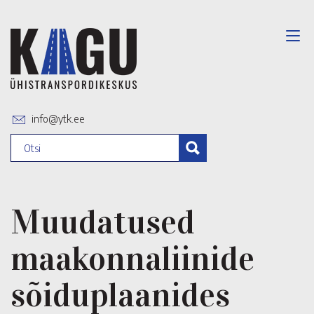
info@ytk.ee
Muudatused
maakonnaliinide
sõiduplaanides