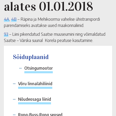
alates 01.01.2018
4A
,
4B
– Räpina ja Mehikoorma vahelise ühistranspordi
parendamiseks avatakse uued maakonnaliinid.
93
– Liini pikendatud Saatse muuseumini ning võimaldatud
Saatse – Värska suunal Korela peatuse kasutamine.
Sõiduplaanid
Otsingumootor
Võru linnalähiliinid
Nõudeosaga liinid
Rong-Buss-Rong seosed