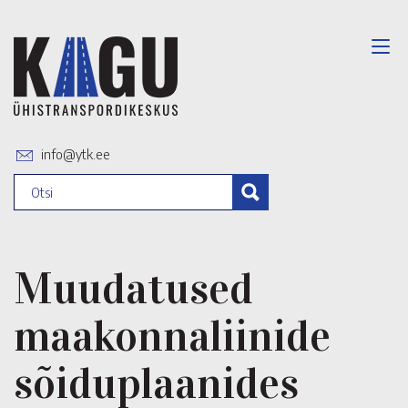
info@ytk.ee
Muudatused
maakonnaliinide
sõiduplaanides