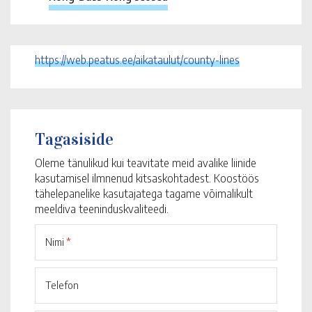
https://web.peatus.ee/aikataulut/county-lines
Tagasiside
Oleme tänulikud kui teavitate meid avalike liinide
kasutamisel ilmnenud kitsaskohtadest. Koostöös
tähelepanelike kasutajatega tagame võimalikult
meeldiva teeninduskvaliteedi.
Nimi
*
Telefon