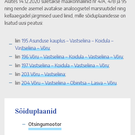
Alates 14.12.2020 suletakse maakonnaliinid nr 47A, 47B ja 95
ning nende asemel avatakse analoogsetel marsruutidel ning
kellaaegadel järgmised uued liinid, mille sõiduplaanidesse on
lisatud uusi peatusi:
liin
195 Asunduse kauplus – Vastseliina – Koidula –
Vastseliina – Võru
;
liin
196 Võru – Vastseliina – Koidula – Vastseliina – Võru
;
liin
197 Vastseliina – Koidula – Vastseliina – Võru
;
liin
203 Võru – Vastseliina
;
liin
204 Võru – Vastseliina – Obinitsa – Lasva – Võru
.
Sõiduplaanid
Otsingumootor