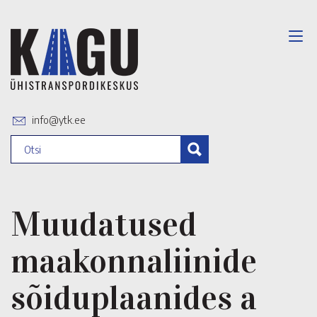
info@ytk.ee
Muudatused
maakonnaliinide
sõiduplaanides a