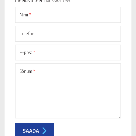
meeldiva teeninduskvaliteedi.
Nimi
*
Telefon
E-post
*
Sõnum
*