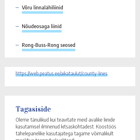
Võru linnalähiliinid
Nõudeosaga liinid
Rong-Buss-Rong seosed
https://web.peatus.ee/aikataulut/county-lines
Tagasiside
Oleme tänulikud kui teavitate meid avalike liinide
kasutamisel ilmnenud kitsaskohtadest. Koostöös
tähelepanelike kasutajatega tagame võimalikult