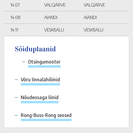
14:07
VALGJÄRVE
VALGJÄRVE
14:08
AIANDI
AIANDI
14:11
VESKISALU
VESKISALU
Sõiduplaanid
Otsingumootor
Võru linnalähiliinid
Nõudeosaga liinid
Rong-Buss-Rong seosed