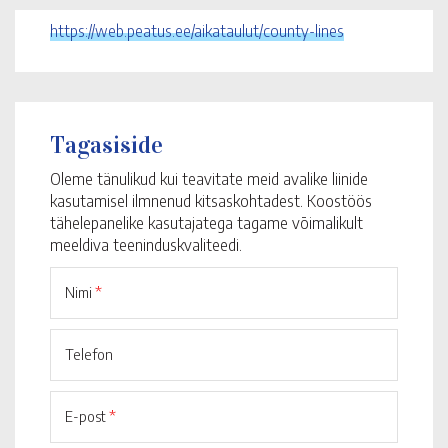
https://web.peatus.ee/aikataulut/county-lines
Tagasiside
Oleme tänulikud kui teavitate meid avalike liinide
kasutamisel ilmnenud kitsaskohtadest. Koostöös
tähelepanelike kasutajatega tagame võimalikult
meeldiva teeninduskvaliteedi.
Nimi
*
Telefon
E-post
*