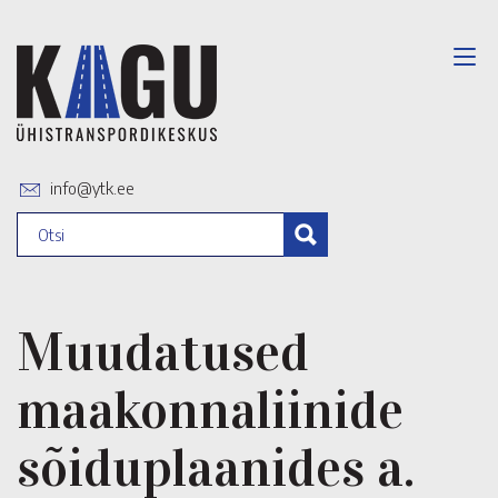
info@ytk.ee
Muudatused
maakonnaliinide
sõiduplaanides a.