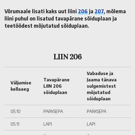
Võrumaale lisati kaks uut liini
206
ja
207
, mõlema
liini puhul on lisatud tavapärane sõiduplaan ja
teetöödest mõjutatud sõiduplaan.
LIIN 206
Vabaduse ja
Tavapärane
Jaama tänava
Väljumise
LIIN 206
sulgemistest
kellaaeg
sõiduplaan
mõjutatud
sõiduplaan
05:10
PARKSEPA
PARKSEPA
05:11
LAPI
LAPI