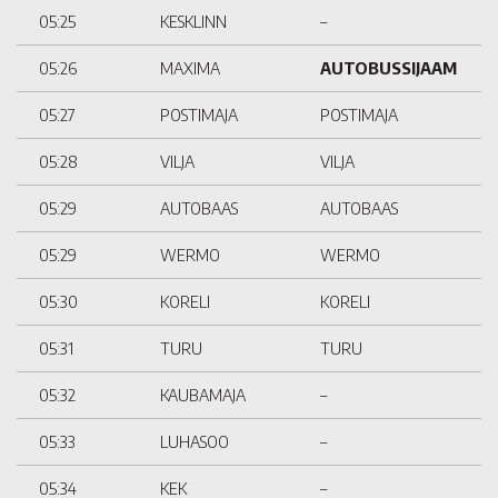
05:25
KESKLINN
–
05:26
MAXIMA
AUTOBUSSIJAAM
05:27
POSTIMAJA
POSTIMAJA
05:28
VILJA
VILJA
05:29
AUTOBAAS
AUTOBAAS
05:29
WERMO
WERMO
05:30
KORELI
KORELI
05:31
TURU
TURU
05:32
KAUBAMAJA
–
05:33
LUHASOO
–
05:34
KEK
–