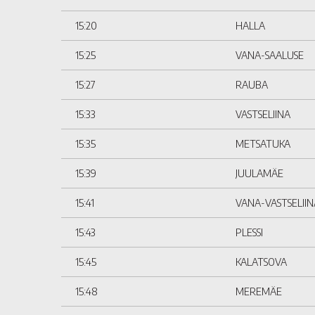
15:20
HALLA
15:25
VANA-SAALUSE
15:27
RAUBA
15:33
VASTSELIINA
15:35
METSATUKA
15:39
JUULAMÄE
15:41
VANA-VASTSELIIN
15:43
PLESSI
15:45
KALATSOVA
15:48
MEREMÄE