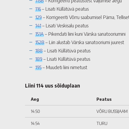
115B
– Korrigeeriti peatustest väljumise aegu
116
– Lisati Küllätüvä peatus
129
– Korrigeeriti Võrru saabumisel Pärna, Tellis
141
– Lisati Veskisalu peatus
151A
– Pikendati liini kuni Värska sanatooriumini
152B
– Liin alustab Värska sanatooriumi juurest
188
– Lisati Küllätüvä peatus
189
– Lisati Küllätüvä peatus
195
– Muudeti liini nimetust
Liini 114 uus sõiduplaan
Aeg
Peatus
14:50
VÕRU BUSSIJAAM
14:54
TURU