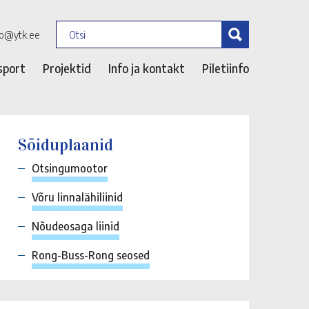
fo@ytk.ee
sport
Projektid
Info ja kontakt
Piletiinfo
Sõiduplaanid
Otsingumootor
Võru linnalähiliinid
Nõudeosaga liinid
Rong-Buss-Rong seosed