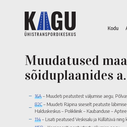
Kodu
Muudatused maak
sõiduplaanides a.
16A
– Muudeti peatustest väljumise aegu, Põlvas
82C
– Muudeti Räpina siseselt peatuste läbimise 
Halduskeskus – Polikliinik – Kaubanduse – Apteeg
114
– Lisati peatused Veskisalu ja Küllätüvä ning 