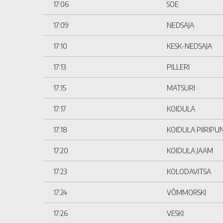
17:06
SOE
17:09
NEDSAJA
17:10
KESK-NEDSAJA
17:13
PILLERI
17:15
MATSURI
17:17
KOIDULA
17:18
KOIDULA PIIRIPU
17:20
KOIDULA JAAM
17:23
KOLODAVITSA
17:24
VÕMMORSKI
17:26
VESKI