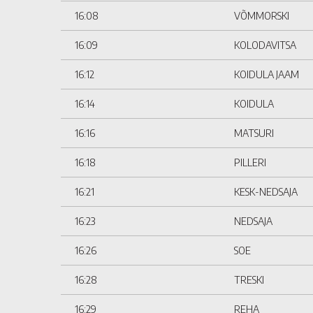
16:08
VÕMMORSKI
16:09
KOLODAVITSA
16:12
KOIDULA JAAM
16:14
KOIDULA
16:16
MATSURI
16:18
PILLERI
16:21
KESK-NEDSAJA
16:23
NEDSAJA
16:26
SOE
16:28
TRESKI
16:29
REHA