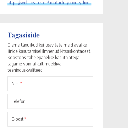
https://web.peatus.ee/aikataulut/county-lines
Tagasiside
Oleme tänulikud kui teavitate meid avalike
liinide kasutamisel ilmnenud kitsaskohtadest.
Koostöös tähelepanelike kasutajatega
tagame võimalikult meeldiva
teeninduskvaliteedi.
Nimi
*
Telefon
E-post
*