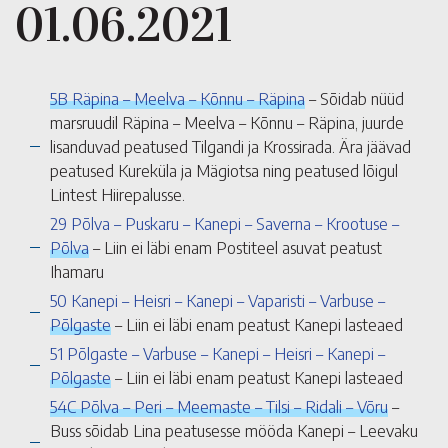
01.06.2021
5B Räpina – Meelva – Kõnnu – Räpina
– Sõidab nüüd
marsruudil Räpina – Meelva – Kõnnu – Räpina, juurde
lisanduvad peatused Tilgandi ja Krossirada. Ära jäävad
peatused Kureküla ja Mägiotsa ning peatused lõigul
Lintest Hiirepalusse.
29 Põlva – Puskaru – Kanepi – Saverna – Krootuse –
Põlva
– Liin ei läbi enam Postiteel asuvat peatust
Ihamaru
50 Kanepi – Heisri – Kanepi – Vaparisti – Varbuse –
Põlgaste
– Liin ei läbi enam peatust Kanepi lasteaed
51 Põlgaste – Varbuse – Kanepi – Heisri – Kanepi –
Põlgaste
– Liin ei läbi enam peatust Kanepi lasteaed
54C Põlva – Peri – Meemaste – Tilsi – Ridali – Võru
–
Buss sõidab Lina peatusesse mööda Kanepi – Leevaku