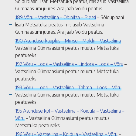
Sõiduplaani lisati Metsatuka peatus, mis asub Vastseliina
Gümnaasiumi juures. Ära jääb Võidu peatus.
189 Võru – Vastseliina – Obinitsa – Plessi
– Sõiduplaani
lisati Metsatuka peatus, mis asub Vastseliina
Gümnaasiumi juures. Ära jääb Võidu peatus.
190 Asunduse kauplus – Miikse – Möldri – Vastseliina
–
Vastseliina Gümnaasiumi peatus muutus Metsatuka
peatuseks
192 Võru – Loosi – Vastseliina – Lindora – Loosi – Võru
–
Vastseliina Gümnaasiumi peatus muutus Metsatuka
peatuseks
193 Võru – Loosi – Vastseliina – Tahma – Loosi – Võru
–
Vastseliina Gümnaasiumi peatus muutus Metsatuka
peatuseks
195 Asunduse kpl – Vastseliina – Koidula – Vastseliina –
Võru
– Vastseliina Gümnaasiumi peatus muutus
Metsatuka peatuseks
196 Võru – Vastseliina – Koidula – Vastseliina – Võru
–