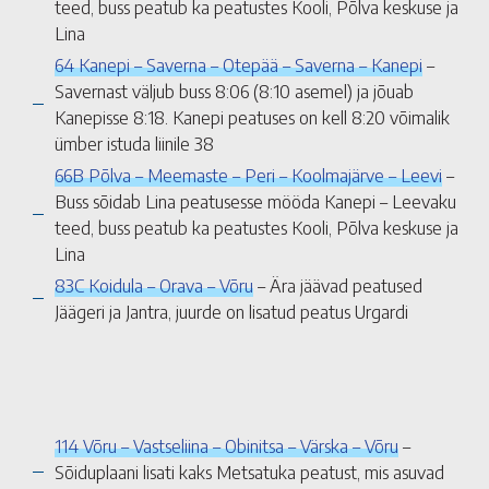
teed, buss peatub ka peatustes Kooli, Põlva keskuse ja
Lina
64 Kanepi – Saverna – Otepää – Saverna – Kanepi
–
Savernast väljub buss 8:06 (8:10 asemel) ja jõuab
Kanepisse 8:18. Kanepi peatuses on kell 8:20 võimalik
ümber istuda liinile 38
66B Põlva – Meemaste – Peri – Koolmajärve – Leevi
–
Buss sõidab Lina peatusesse mööda Kanepi – Leevaku
teed, buss peatub ka peatustes Kooli, Põlva keskuse ja
Lina
83C Koidula – Orava – Võru
– Ära jäävad peatused
Jäägeri ja Jantra, juurde on lisatud peatus Urgardi
114 Võru – Vastseliina – Obinitsa – Värska – Võru
–
Sõiduplaani lisati kaks Metsatuka peatust, mis asuvad