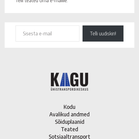
Telli teated oma e-mailile.
Telli uudiskiri!
Kodu
Avalikud andmed
Sõiduplaanid
Teated
Sotsiaaltransport