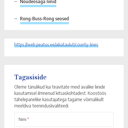
Nõudeosaga liinid
Rong-Buss-Rong seosed
https://web.peatus.ee/aikataulut/county-lines
Tagasiside
Oleme tänulikud kui teavitate meid avalike liinide
kasutamisel ilmnenud kitsaskohtadest. Koostöös
tähelepanelike kasutajatega tagame võimalikult
meeldiva teeninduskvaliteedi.
Nimi
*