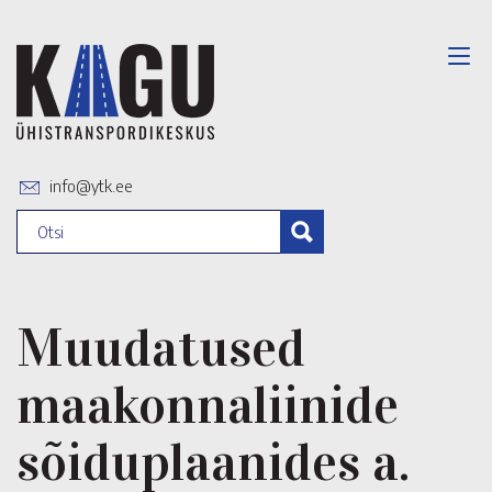
info@ytk.ee
Muudatused
maakonnaliinide
sõiduplaanides a.