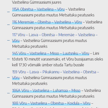
Vastseliina Gümnaasiumi juures
115A Obinitsa – Vastseliina – Võru
– Vastseliina
Gümnaasiumi peatus muutus Metsatuka peatuseks
116 Meremäe – Obinitsa – Vastseliina – Võru
– Vastseliina
Gümnaasiumi peatus muutus Metsatuka peatuseks
117 Võru – Lasva – Obinitsa – Meremäe – Vastseliina –
Võru
– Vastseliina Gümnaasiumi peatus muutus
Metsatuka peatuseks
145 Võru – Vastseliina – Misso – Luutsniku – Võru
– Liini
tõsteti 10 minutit varasemaks, et Võru bussijaamas oleks
kell 17:30 võimalik ümber istuda Tartu bussile
159 Võru – Lasva – Pikakannu – Vastseliina – Obinitsa –
Võru
– Vastseliina Gümnaasiumi peatus muutus
Metsatuka peatuseks
186A Võru – Vastseliina – Luhamaa – Misso
– Vastseliina
Gümnaasiumi peatus muutus Metsatuka peatuseks
188 Võru – Vastseliina – Obinitsa – Koidula – Võru
–