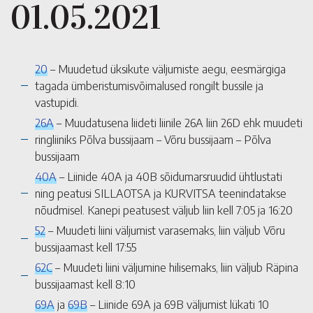
01.05.2021
20
– Muudetud üksikute väljumiste aegu, eesmärgiga
tagada ümberistumisvõimalused rongilt bussile ja
vastupidi.
26A
– Muudatusena liideti liinile 26A liin 26D ehk muudeti
ringliiniks Põlva bussijaam – Võru bussijaam – Põlva
bussijaam
40A
– Liinide 40A ja 40B sõidumarsruudid ühtlustati
ning peatusi SILLAOTSA ja KURVITSA teenindatakse
nõudmisel. Kanepi peatusest väljub liin kell 7:05 ja 16:20
52
– Muudeti liini väljumist varasemaks, liin väljub Võru
bussijaamast kell 17:55
62C
– Muudeti liini väljumine hilisemaks, liin väljub Räpina
bussijaamast kell 8:10
69A
ja
69B
– Liinide 69A ja 69B väljumist lükati 10