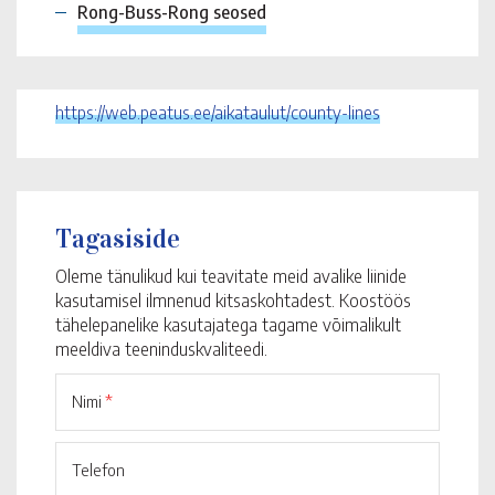
Rong-Buss-Rong seosed
https://web.peatus.ee/aikataulut/county-lines
Tagasiside
Oleme tänulikud kui teavitate meid avalike liinide
kasutamisel ilmnenud kitsaskohtadest. Koostöös
tähelepanelike kasutajatega tagame võimalikult
meeldiva teeninduskvaliteedi.
Nimi
*
Telefon