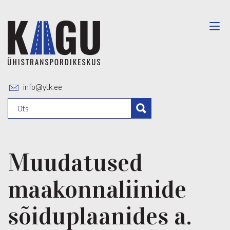
info@ytk.ee
Muudatused
maakonnaliinide
sõiduplaanides a.