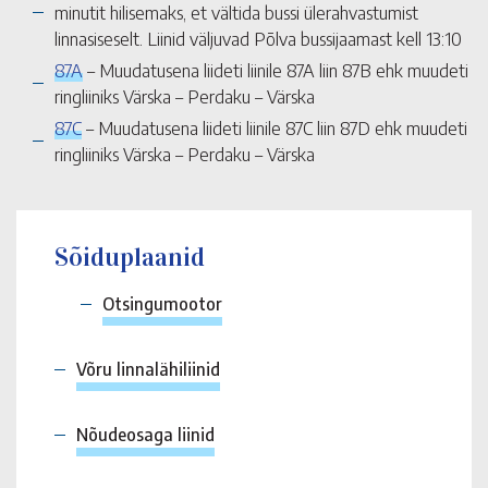
minutit hilisemaks, et vältida bussi ülerahvastumist
linnasiseselt. Liinid väljuvad Põlva bussijaamast kell 13:10
87A
– Muudatusena liideti liinile 87A liin 87B ehk muudeti
ringliiniks Värska – Perdaku – Värska
87C
– Muudatusena liideti liinile 87C liin 87D ehk muudeti
ringliiniks Värska – Perdaku – Värska
Sõiduplaanid
Otsingumootor
Võru linnalähiliinid
Nõudeosaga liinid