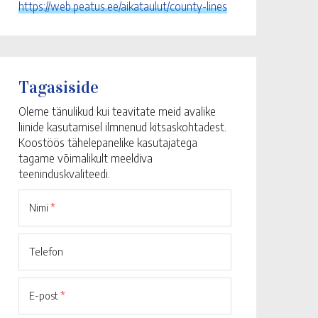
https://web.peatus.ee/aikataulut/county-lines
Tagasiside
Oleme tänulikud kui teavitate meid avalike
liinide kasutamisel ilmnenud kitsaskohtadest.
Koostöös tähelepanelike kasutajatega
tagame võimalikult meeldiva
teeninduskvaliteedi.
Nimi
*
Telefon
E-post
*