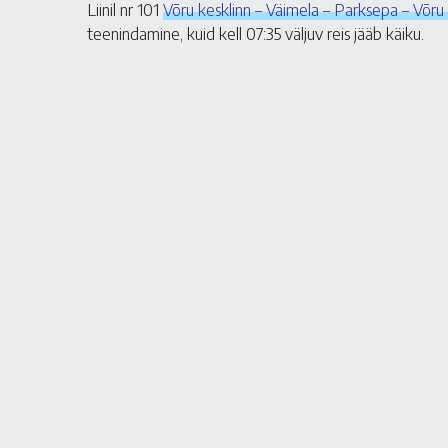
Liinil nr 101
Võru kesklinn – Väimela – Parksepa – Võru 
teenindamine, kuid kell 07:35 väljuv reis jääb käiku.