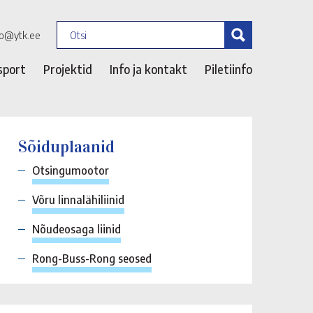
fo@ytk.ee
sport
Projektid
Info ja kontakt
Piletiinfo
Sõiduplaanid
Otsingumootor
Võru linnalähiliinid
Nõudeosaga liinid
Rong-Buss-Rong seosed