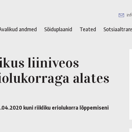
in
Avalikud andmed
Sõiduplaanid
Teated
Sotsiaaltran
kus liiniveos
riolukorraga alates
.04.2020 kuni riikliku eriolukorra lõppemiseni