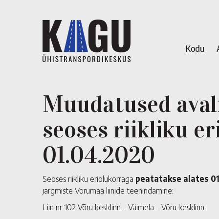
Kodu
Muudatused avali
seoses riikliku e
01.04.2020
Seoses riikliku eriolukorraga
peatatakse alates 01
järgmiste Võrumaa liinide teenindamine:
Liin nr 102 Võru kesklinn – Väimela – Võru kesklinn.