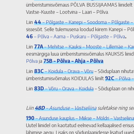
ümberistumisvõimaus PÕLVA BUSSIJAAMAS liinidelt 17B
Vastse-Kuuste – Lootvina – Laari – Põlva.
Liin
44
– Põlgaste – Kanepi – Soodoma – Põlgaste 
sissesõit. Selle tulemusena loodud kiirem Kanepi – 
46
– Põlva – Aarna – Puskaru – Põlgaste – Põlva
.
Liin
77A
– Mehitse – Kauksi – Mooste – Lillemäe – Kau
eesmärgiga luua ümberistumisvõimalus KAUKSIS liini
Põlva
ja
75B – Põlva – Ahja – Põlva
Liin
83C
– Koidula – Orava – Võru
– Sõiduplaan nihuta
ümberistumisvõimalus KOIDULAS liinilt
92C
– Põlva –
Liin
83D
– Võru – Orava – Koidula
– Sõiduplaan on nihu
Liin
48D
– Asunduse – Vastseliina
suletakse ning sel
190
– Asunduse kauplus – Miikse – Möldri – Vastseliin
Uutel liinidel on kaotatud eelnevad kellaajalised er
läbimise aegu. Lisaks on sõiduplaanidesse lisatud uu