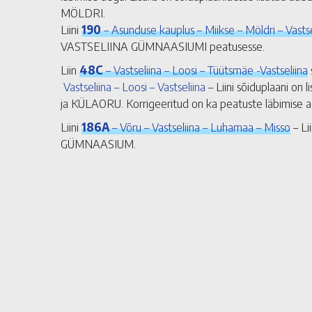
MÖLDRI.
Liini
190
– Asunduse kauplus – Miikse – Möldri – Vastse
VASTSELIINA GÜMNAASIUMI peatusesse.
Liin
48C
– Vastseliina – Loosi – Tüütsmäe -Vastseliina
Vastseliina – Loosi – Vastseliina
– Liini sõiduplaani
ja KÜLAORU. Korrigeeritud on ka peatuste läbimise a
Liini
186A
– Võru – Vastseliina – Luhamaa – Misso
– Li
GÜMNAASIUM.