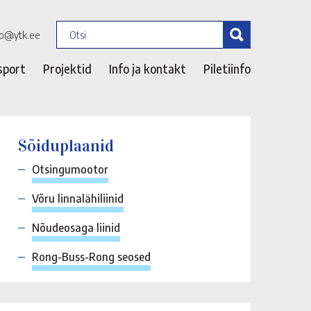
fo@ytk.ee
sport
Projektid
Info ja kontakt
Piletiinfo
Sõiduplaanid
Otsingumootor
Võru linnalähiliinid
Nõudeosaga liinid
Rong-Buss-Rong seosed