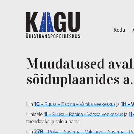
Kodu
Muudatused avali
sõiduplaanides a.
Liin
1G
– Ruusa – Räpina – Värska veekeskus
ja
1H – 
Liinidele
1I
– Ruusa – Räpina – Värska veekeskus
ja
1J
täiendav käigusolekupäev.
Liin
27B
– Põlva – Saverna – Valgjärve – Saverna – P