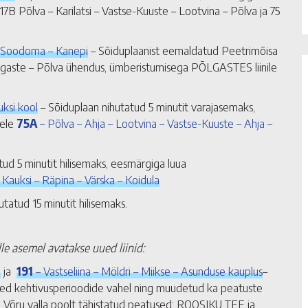
 Põlva – Karilatsi – Vastse-Kuuste – Lootvina – Põlva ja 75
– Soodoma – Kanepi
– Sõiduplaanist eemaldatud Peetrimõisa
Põlgaste – Põlva ühendus, ümberistumisega PÕLGASTES liinile
ksi kool
– Sõiduplaan nihutatud 5 minutit varajasemaks,
dele
75A
– Põlva – Ahja – Lootvina – Vastse-Kuuste – Ahja –
tud 5 minutit hilisemaks, eesmärgiga luua
 Kauksi – Räpina – Värska – Koidula
tatud 15 minutit hilisemaks.
le asemel avatakse uued liinid:
a
ja
191
– Vastseliina – Möldri – Miikse – Asunduse kauplus
–
isused kehtivusperioodide vahel ning muudetud ka peatuste
ed Võru valla poolt tähistatud peatused: ROOSIKU TEE ja