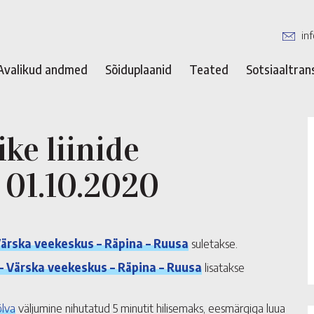
in
Avalikud andmed
Sõiduplaanid
Teated
Sotsiaaltran
ke liinide
 01.10.2020
Värska veekeskus – Räpina – Ruusa
suletakse.
 – Värska veekeskus – Räpina – Ruusa
lisatakse
õlva
väljumine nihutatud 5 minutit hilisemaks, eesmärgiga luua