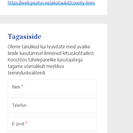
https://web.peatus.ee/aikataulut/county-lines
Tagasiside
Oleme tänulikud kui teavitate meid avalike
liinide kasutamisel ilmnenud kitsaskohtadest.
Koostöös tähelepanelike kasutajatega
tagame võimalikult meeldiva
teeninduskvaliteedi.
Nimi
*
Telefon
E-post
*