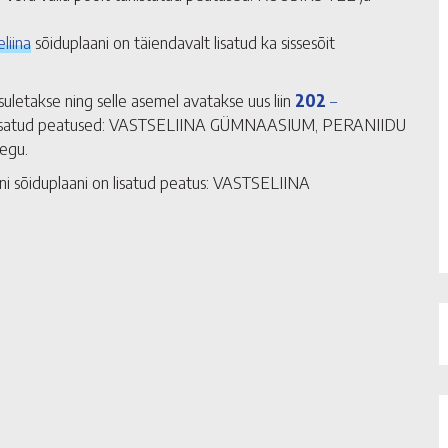
liina
sõiduplaani on täiendavalt lisatud ka sissesõit
suletakse ning selle asemel avatakse uus liin
202
–
 on lisatud peatused: VASTSELIINA GÜMNAASIUM, PERANIIDU
egu.
ini sõiduplaani on lisatud peatus: VASTSELIINA