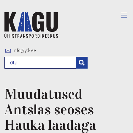
info@ytk.ee
Muudatused
Antslas seoses
Hauka laadaga