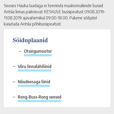
Seoses Hauka laadaga ei teeninda maakonnaliinide bussid
Antsla linnas paiknevat KESKUSE bussipeatust 09.08.2019-
11.08.2019 ajavahemikul 09:00-18:00. Palume sõitjatel
kasutada Antsla põhibussipeatust.
Sõiduplaanid
Otsingumootor
Võru linnalähiliinid
Nõudeosaga liinid
Rong-Buss-Rong seosed