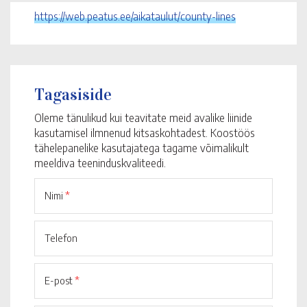
https://web.peatus.ee/aikataulut/county-lines
Tagasiside
Oleme tänulikud kui teavitate meid avalike liinide
kasutamisel ilmnenud kitsaskohtadest. Koostöös
tähelepanelike kasutajatega tagame võimalikult
meeldiva teeninduskvaliteedi.
Nimi
*
Telefon
E-post
*