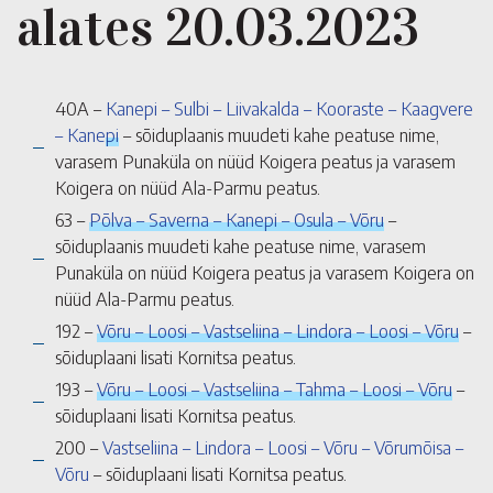
alates 20.03.2023
40A –
Kanepi – Sulbi – Liivakalda – Kooraste – Kaagvere
– Kanepi
– sõiduplaanis muudeti kahe peatuse nime,
varasem Punaküla on nüüd Koigera peatus ja varasem
Koigera on nüüd Ala-Parmu peatus.
63 –
Põlva – Saverna – Kanepi – Osula – Võru
–
sõiduplaanis muudeti kahe peatuse nime, varasem
Punaküla on nüüd Koigera peatus ja varasem Koigera on
nüüd Ala-Parmu peatus.
192 –
Võru – Loosi – Vastseliina – Lindora – Loosi – Võru
–
sõiduplaani lisati Kornitsa peatus.
193 –
Võru – Loosi – Vastseliina – Tahma – Loosi – Võru
–
sõiduplaani lisati Kornitsa peatus.
200 –
Vastseliina – Lindora – Loosi – Võru – Võrumõisa –
Võru
– sõiduplaani lisati Kornitsa peatus.