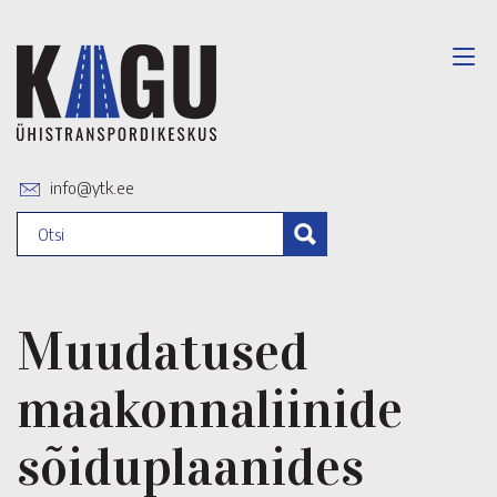
info@ytk.ee
Muudatused
maakonnaliinide
sõiduplaanides