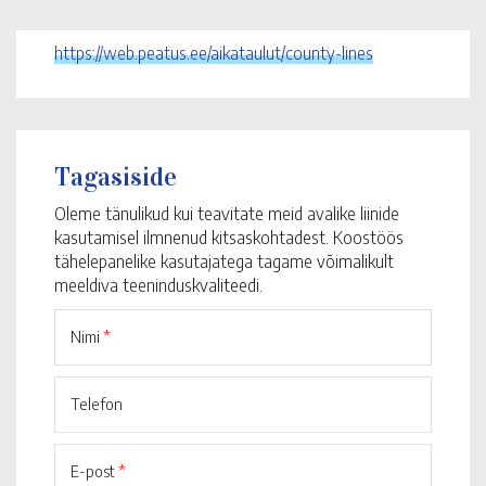
https://web.peatus.ee/aikataulut/county-lines
Tagasiside
Oleme tänulikud kui teavitate meid avalike liinide
kasutamisel ilmnenud kitsaskohtadest. Koostöös
tähelepanelike kasutajatega tagame võimalikult
meeldiva teeninduskvaliteedi.
Nimi
*
Telefon
E-post
*