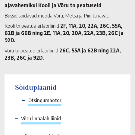
ajavahemikul Kooli ja Võru tn peatuseid
.
Bussid sõidavad mööda Võru, Metsa ja Piiri tänavat.
Kooli tn peatusi ei läbi liinid
2F, 11A, 20, 22A, 26C, 55A,
62B ja 66B ning 2E, 11A, 20, 20A, 22A, 23B, 26C ja
92D.
Võru tn peatusi ei läbi liinid
26C, 55A ja 62B ning 22A,
23B, 26C ja 92D.
Sõiduplaanid
Otsingumootor
Võru linnalähiliinid