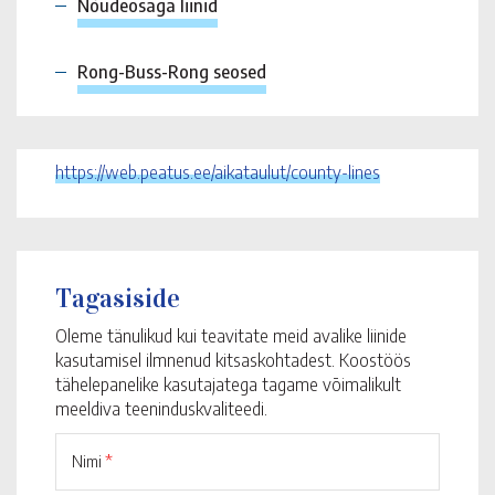
Nõudeosaga liinid
Rong-Buss-Rong seosed
https://web.peatus.ee/aikataulut/county-lines
Tagasiside
Oleme tänulikud kui teavitate meid avalike liinide
kasutamisel ilmnenud kitsaskohtadest. Koostöös
tähelepanelike kasutajatega tagame võimalikult
meeldiva teeninduskvaliteedi.
Nimi
*