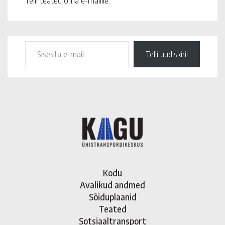
Telli teated oma e-mailile.
Telli uudiskiri!
Kodu
Avalikud andmed
Sõiduplaanid
Teated
Sotsiaaltransport