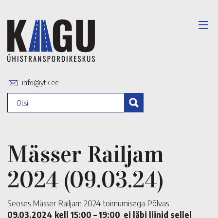
info@ytk.ee
Mässer Railjam
2024 (09.03.24)
Seoses Mässer Railjam 2024 toimumisega Põlvas
09.03.2024 kell 15:00 – 19:00
,
ei läbi liinid sellel