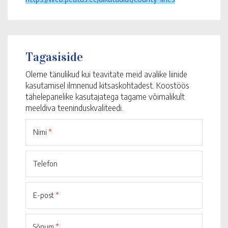
Tagasiside
Oleme tänulikud kui teavitate meid avalike liinide
kasutamisel ilmnenud kitsaskohtadest. Koostöös
tähelepanelike kasutajatega tagame võimalikult
meeldiva teeninduskvaliteedi.
Nimi
*
Telefon
E-post
*
Sõnum
*