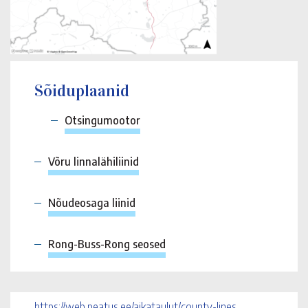
Sõiduplaanid
Otsingumootor
Võru linnalähiliinid
Nõudeosaga liinid
Rong-Buss-Rong seosed
https://web.peatus.ee/aikataulut/county-lines