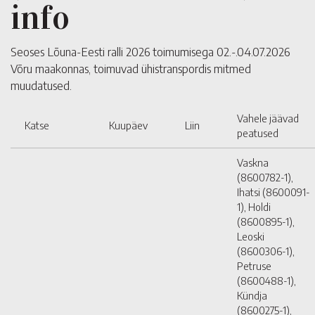
info
Seoses Lõuna-Eesti ralli 2026 toimumisega 02.-.04.07.2026
Võru maakonnas, toimuvad ühistranspordis mitmed
muudatused.
Vahele jäävad
Katse
Kuupäev
Liin
peatused
Vaskna
(8600782-1),
Ihatsi (8600091-
1), Holdi
(8600895-1),
Leoski
(8600306-1),
Petruse
(8600488-1),
Kündja
(8600275-1),