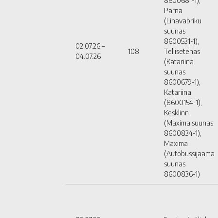
8600681-1),
Pärna
(Linavabriku
suunas
8600531-1),
02.07.26 –
108
Tellisetehas
04.07.26
(Katariina
suunas
8600679-1),
Katariina
(8600154-1),
Kesklinn
(Maxima suunas
8600834-1),
Maxima
(Autobussijaama
suunas
8600836-1)