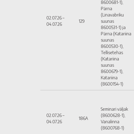
8600681-1),
Pärna
(Linavabriku
02.07.26 –
129
suunas
04.07.26
8600531-1) ja
Pärna (Katariina
suunas
8600530-1),
Tellisetehas
(Katariina
suunas
8600679-1),
Katariina
(8600154-1)
Seminari väljak
02.07.26 –
(8600628-1),
186A
04.07.26
Vanalinna
(8600768-1)