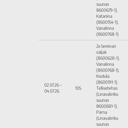
suunas
8600679-1),
Katariina
(8600154-1),
Vanalinna
(8600768-1)
2x Seminari
väljak
(8600628-1),
Vanalinna
(8600768-1),
Koidula
(8600191-1),
02.07.26 –
105
Tellisetehas
04.07.26
(Linavabriku
suunas
8600681-1),
Pärna
(Linavabriku
suunas