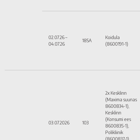
02.07.26 –
Koidula
185A
04.07.26
(8600191-1)
2x Kesklinn
(Maxima suunas
8600834-1),
Kesklinn
(Konsumi ees
03.07.2026
103
8600835-1),
Polikliinik
(8600837-1),