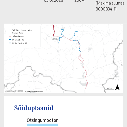
03.07.2026
200A
(Maxima suunas
8600834-1)
Sõiduplaanid
Otsingumootor