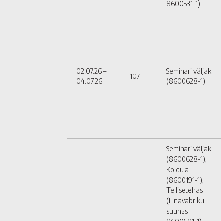
8600531-1),
02.07.26 –
Seminari väljak
107
04.07.26
(8600628-1)
Seminari väljak
(8600628-1),
Koidula
(8600191-1),
Tellisetehas
(Linavabriku
suunas