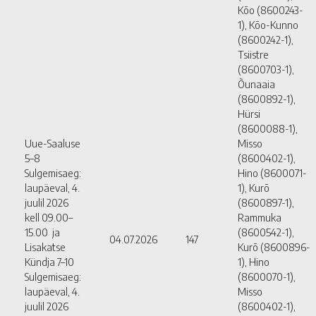
Kõo (8600243-
1), Kõo-Kunno
(8600242-1),
Tsiistre
(8600703-1),
Õunaaia
(8600892-1),
Hürsi
(8600088-1),
Uue-Saaluse
Misso
5–8
(8600402-1),
Sulgemisaeg:
Hino (8600071-
laupäeval, 4.
1), Kurõ
juulil 2026
(8600897-1),
kell 09.00–
Rammuka
15.00 ja
(8600542-1),
04.07.2026
147
Lisakatse
Kurõ (8600896-
Kündja 7–10
1), Hino
Sulgemisaeg:
(8600070-1),
laupäeval, 4.
Misso
juulil 2026
(8600402-1),