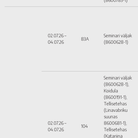
(8600783-1)
02.07.26 –
Seminari väljak
83A
04.07.26
(8600628-1)
Seminari väljak
(8600628-1),
Koidula
(8600191-1),
Tellisetehas
(Linavabriku
suunas
02.07.26 –
8600681-1),
104
04.07.26
Tellisetehas
(Katariina