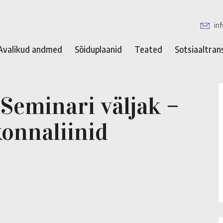
in
Avalikud andmed
Sõiduplaanid
Teated
Sotsiaaltran
 Seminari väljak –
onnaliinid