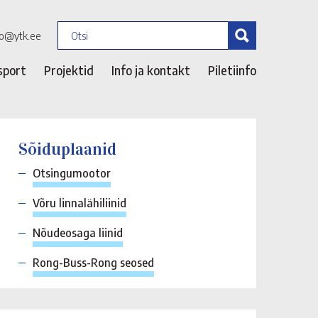
fo@ytk.ee
sport
Projektid
Info ja kontakt
Piletiinfo
Sõiduplaanid
Otsingumootor
Võru linnalähiliinid
Nõudeosaga liinid
Rong-Buss-Rong seosed