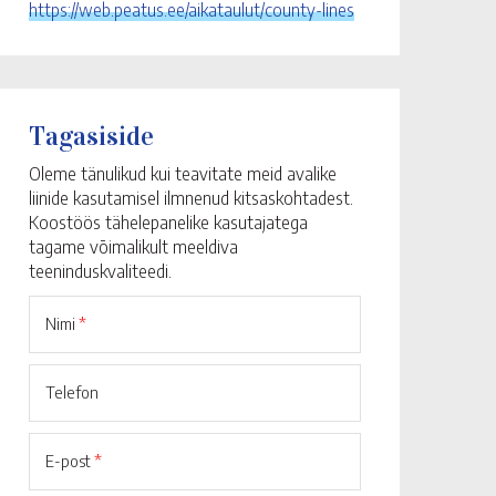
https://web.peatus.ee/aikataulut/county-lines
Tagasiside
Oleme tänulikud kui teavitate meid avalike
liinide kasutamisel ilmnenud kitsaskohtadest.
Koostöös tähelepanelike kasutajatega
tagame võimalikult meeldiva
teeninduskvaliteedi.
Nimi
*
Telefon
E-post
*