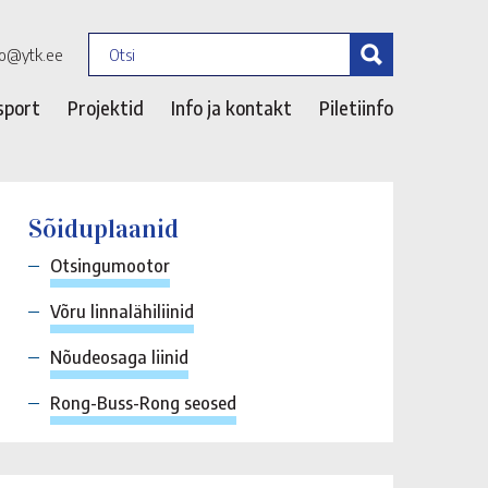
fo@ytk.ee
sport
Projektid
Info ja kontakt
Piletiinfo
Sõiduplaanid
Otsingumootor
Võru linnalähiliinid
Nõudeosaga liinid
Rong-Buss-Rong seosed