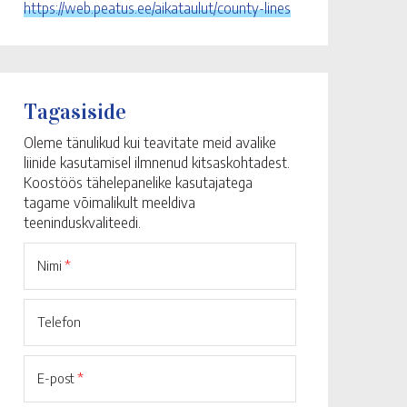
https://web.peatus.ee/aikataulut/county-lines
Tagasiside
Oleme tänulikud kui teavitate meid avalike
liinide kasutamisel ilmnenud kitsaskohtadest.
Koostöös tähelepanelike kasutajatega
tagame võimalikult meeldiva
teeninduskvaliteedi.
Nimi
*
Telefon
E-post
*