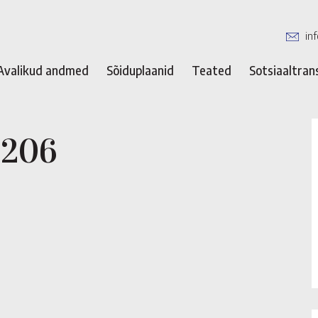
in
Avalikud andmed
Sõiduplaanid
Teated
Sotsiaaltran
 206