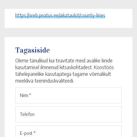
https://web.peatus.ee/aikataulut/county-lines
Tagasiside
Oleme tänulikud kui teavitate meid avalike liinide
kasutamisel ilmnenud kitsaskohtadest. Koostöös
tähelepanelike kasutajatega tagame võimalikult
meeldiva teeninduskvaliteedi.
Nimi
*
Telefon
E-post
*