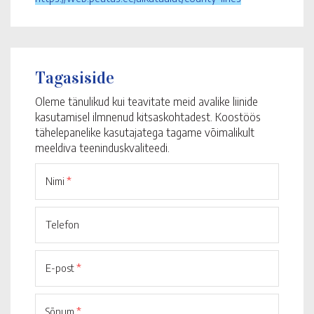
Tagasiside
Oleme tänulikud kui teavitate meid avalike liinide
kasutamisel ilmnenud kitsaskohtadest. Koostöös
tähelepanelike kasutajatega tagame võimalikult
meeldiva teeninduskvaliteedi.
Nimi
*
Telefon
E-post
*
Sõnum
*