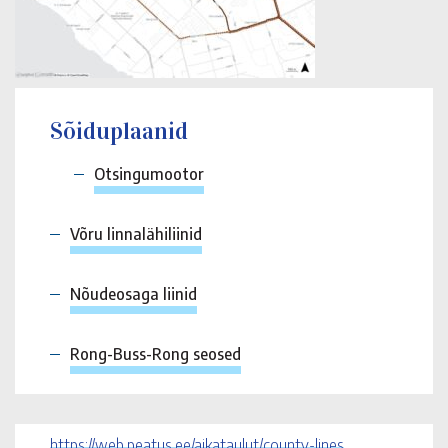
Sõiduplaanid
Otsingumootor
Võru linnalähiliinid
Nõudeosaga liinid
Rong-Buss-Rong seosed
https://web.peatus.ee/aikataulut/county-lines