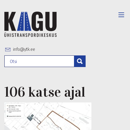
info@ytk.ee
106 katse ajal