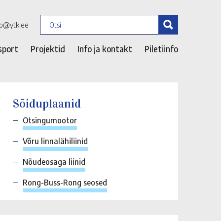
fo@ytk.ee
sport
Projektid
Info ja kontakt
Piletiinfo
Sõiduplaanid
Otsingumootor
Võru linnalähiliinid
Nõudeosaga liinid
Rong-Buss-Rong seosed