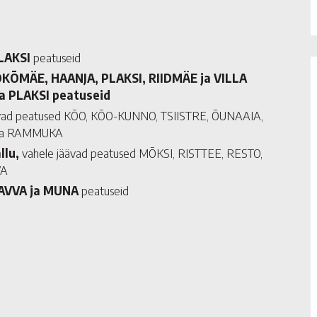
PLAKSI
peatuseid
KOKÕMÄE, HAANJA, PLAKSI, RIIDMÄE ja VILLA
ja PLAKSI peatuseid
äävad peatused KÕO, KÕO-KUNNO, TSIISTRE, ÕUNAAIA,
 ja RAMMUKA
llu,
vahele jäävad peatused MÕKSI, RISTTEE, RESTO,
VA
HAVVA ja MUNA
peatuseid