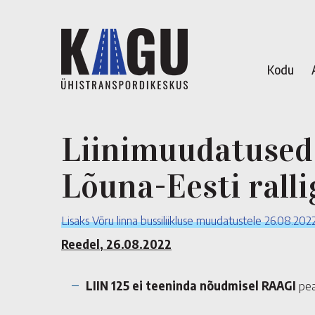
Kodu
Liinimuudatused 
Lõuna-Eesti ralli
Lisaks Võru linna bussiliikluse muudatustele 26.08.2022
Reedel, 26.08.2022
LIIN 125 ei teeninda nõudmisel RAAGI
pea