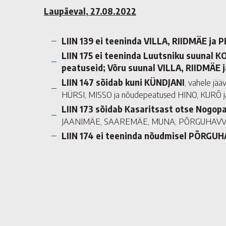
Laupäeval, 27.08.2022
LIIN 139 ei teeninda VILLA, RIIDMÄE ja 
LIIN 175 ei teeninda Luutsniku suunal 
peatuseid; Võru suunal VILLA, RIIDMÄE 
LIIN 147
sõidab kuni
KÜNDJANI
, vahele j
HÜRSI, MISSO ja nõudepeatused HINO, KURÕ
LIIN 173 sõidab Kasaritsast otse Nogopa
JAANIMÄE, SAAREMÄE, MUNA, PÕRGUHAV
LIIN 174 ei teeninda nõudmisel PÕRGU