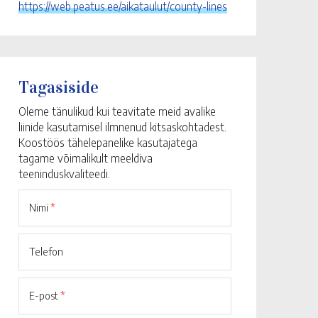
https://web.peatus.ee/aikataulut/county-lines
Tagasiside
Oleme tänulikud kui teavitate meid avalike
liinide kasutamisel ilmnenud kitsaskohtadest.
Koostöös tähelepanelike kasutajatega
tagame võimalikult meeldiva
teeninduskvaliteedi.
Nimi
*
Telefon
E-post
*