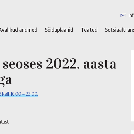
in
Avalikud andmed
Sõiduplaanid
Teated
Sotsiaaltran
seoses 2022. aasta
ga
 kell 16:00 – 23:00.
tust