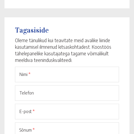
Tagasiside
Oleme tänulikud kui teavitate meid avalike liinide
kasutamisel ilmnenud kitsaskohtadest. Koostöös
tähelepanelike kasutajatega tagame võimalikult
meeldiva teeninduskvaliteedi.
Nimi
*
Telefon
E-post
*
Sõnum
*