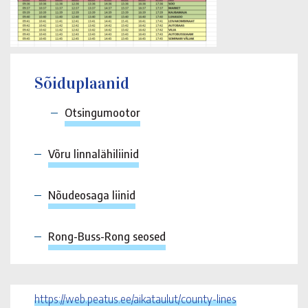
Sõiduplaanid
Otsingumootor
Võru linnalähiliinid
Nõudeosaga liinid
Rong-Buss-Rong seosed
https://web.peatus.ee/aikataulut/county-lines