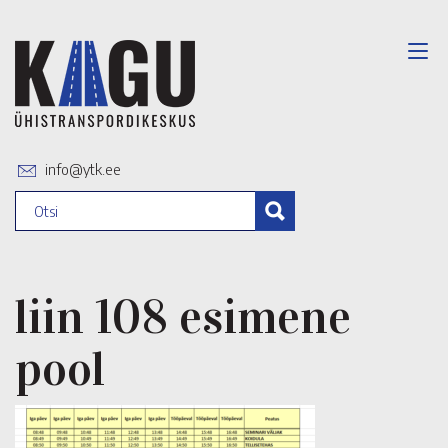
info@ytk.ee
liin 108 esimene
pool