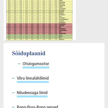
Sõiduplaanid
Otsingumootor
Võru linnalähiliinid
Nõudeosaga liinid
Rong-Buss-Rong seosed