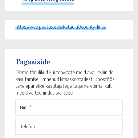
https://web.peatus.ee/aikataulut/county-lines
Tagasiside
Oleme tänulikud kui teavitate meid avalike liinide
kasutamisel ilmnenud kitsaskohtadest. Koostöös
tähelepanelike kasutajatega tagame võimalikult
meeldiva teeninduskvaliteedi.
Nimi
*
Telefon