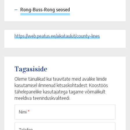
Rong-Buss-Rong seosed
https://web.peatus.ee/aikataulut/county-lines
Tagasiside
Oleme tänulikud kui teavitate meid avalike liinide
kasutamisel ilmnenud kitsaskohtadest. Koostöös
tähelepanelike kasutajatega tagame võimalikult
meeldiva teeninduskvaliteedi.
Nimi
*
Telefon