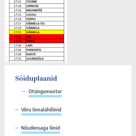
Sõiduplaanid
Otsingumootor
Võru linnalähiliinid
Nõudeosaga liinid