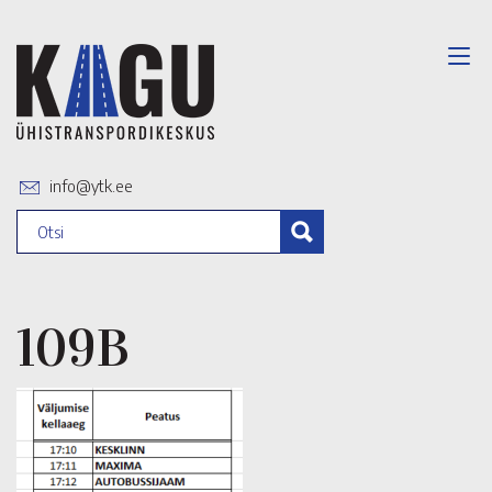
info@ytk.ee
109B