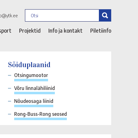
fo@ytk.ee
sport
Projektid
Info ja kontakt
Piletiinfo
Sõiduplaanid
Otsingumootor
Võru linnalähiliinid
Nõudeosaga liinid
Rong-Buss-Rong seosed