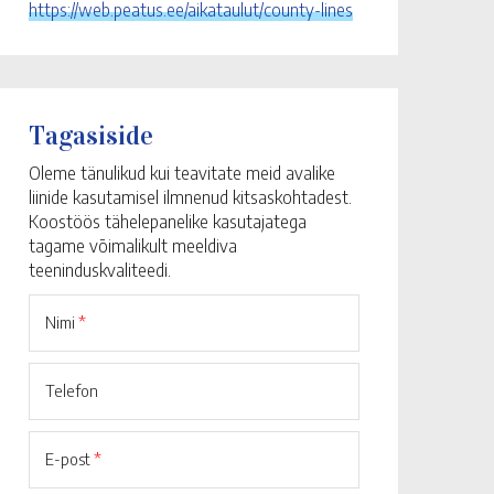
https://web.peatus.ee/aikataulut/county-lines
Tagasiside
Oleme tänulikud kui teavitate meid avalike
liinide kasutamisel ilmnenud kitsaskohtadest.
Koostöös tähelepanelike kasutajatega
tagame võimalikult meeldiva
teeninduskvaliteedi.
Nimi
*
Telefon
E-post
*