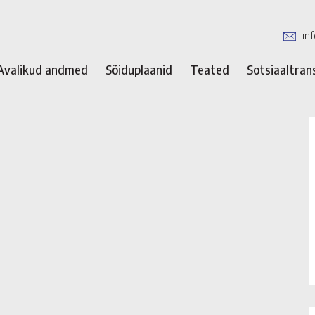
in
Avalikud andmed
Sõiduplaanid
Teated
Sotsiaaltran