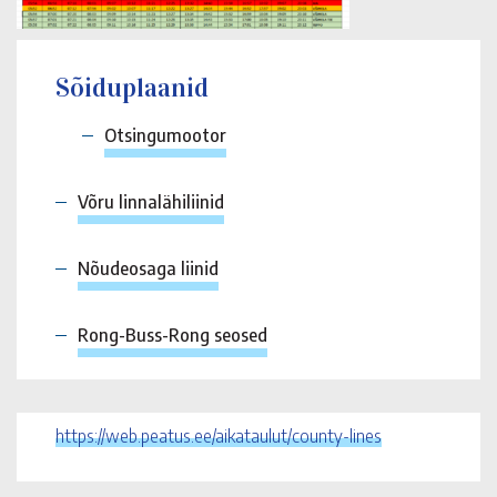
Sõiduplaanid
Otsingumootor
Võru linnalähiliinid
Nõudeosaga liinid
Rong-Buss-Rong seosed
https://web.peatus.ee/aikataulut/county-lines