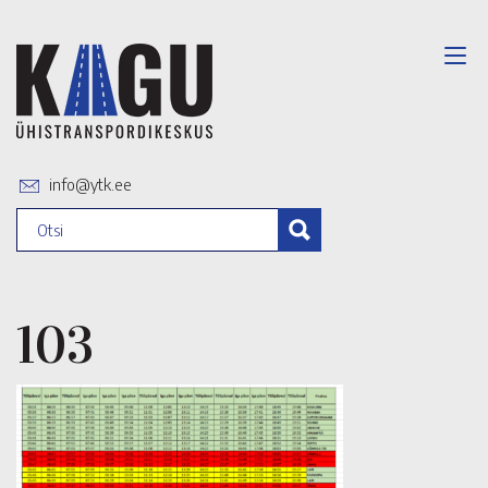
info@ytk.ee
103