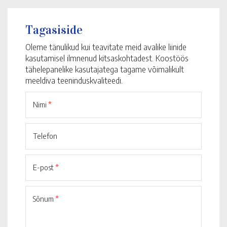
Tagasiside
Oleme tänulikud kui teavitate meid avalike liinide
kasutamisel ilmnenud kitsaskohtadest. Koostöös
tähelepanelike kasutajatega tagame võimalikult
meeldiva teeninduskvaliteedi.
Nimi
*
Telefon
E-post
*
Sõnum
*