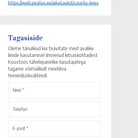
https://web.peatus.ee/aikataulut/county-lines
Tagasiside
Oleme tänulikud kui teavitate meid avalike
liinide kasutamisel ilmnenud kitsaskohtadest.
Koostöös tähelepanelike kasutajatega
tagame võimalikult meeldiva
teeninduskvaliteedi.
Nimi
*
Telefon
E-post
*