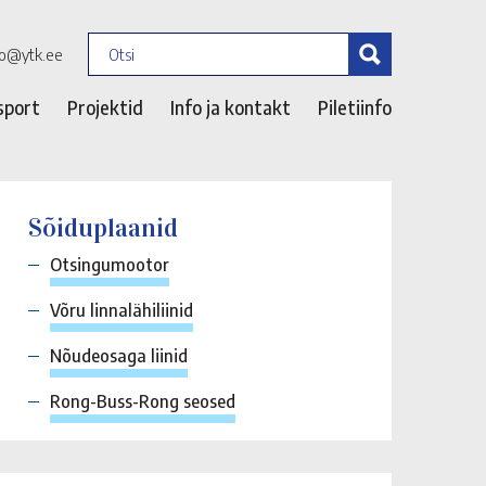
fo@ytk.ee
sport
Projektid
Info ja kontakt
Piletiinfo
Sõiduplaanid
Otsingumootor
Võru linnalähiliinid
Nõudeosaga liinid
Rong-Buss-Rong seosed