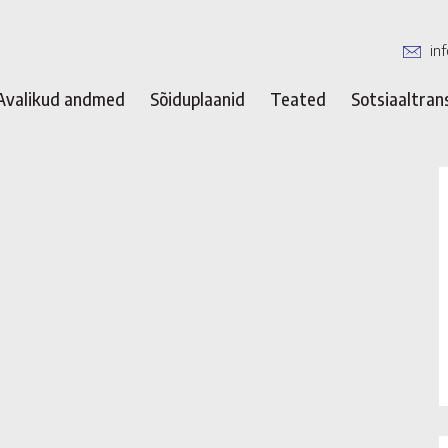
in
Avalikud andmed
Sõiduplaanid
Teated
Sotsiaaltran