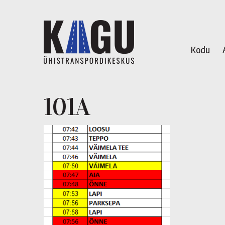
Kodu
101A