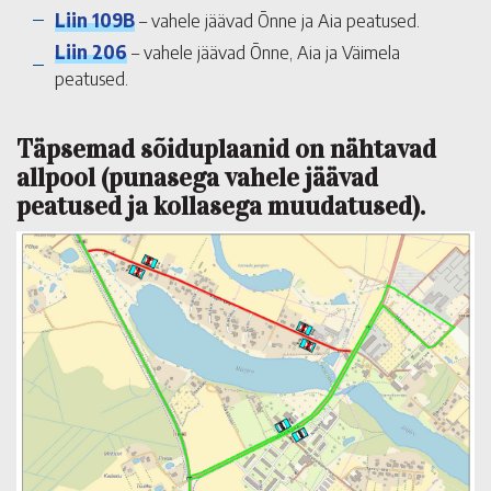
Liin 109B
– vahele jäävad Õnne ja Aia peatused.
Liin 206
– vahele jäävad Õnne, Aia ja Väimela
peatused.
Täpsemad sõiduplaanid on nähtavad
allpool (punasega vahele jäävad
peatused ja kollasega muudatused).