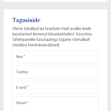
Tagasiside
Oleme tänulikud kui teavitate meid avalike liinide
kasutamisel ilmnenud kitsaskohtadest. Koostöös
tähelepanelike kasutajatega tagame võimalikult
meeldiva teeninduskvaliteedi.
Nimi
*
Telefon
E-post
*
Sõnum
*