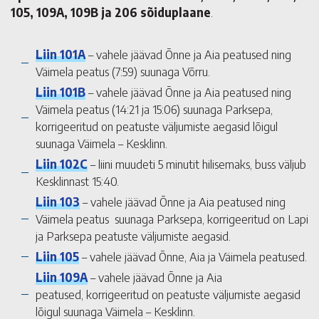
105, 109A, 109B ja 206 sõiduplaane
.
Liin 101A
– vahele jäävad Õnne ja Aia peatused ning
Väimela peatus (7:59) suunaga Võrru.
Liin 101B
– vahele jäävad Õnne ja Aia peatused ning
Väimela peatus (14:21 ja 15:06) suunaga Parksepa,
korrigeeritud on peatuste väljumiste aegasid lõigul
suunaga Väimela – Kesklinn.
Liin 102C
– liini muudeti 5 minutit hilisemaks, buss väljub
Kesklinnast 15:40.
Liin 103
– vahele jäävad Õnne ja Aia peatused ning
Väimela peatus suunaga Parksepa, korrigeeritud on Lapi
ja Parksepa peatuste väljumiste aegasid.
Liin 105
– vahele jäävad Õnne, Aia ja Väimela peatused.
Liin 109A
– vahele jäävad Õnne ja Aia
peatused, korrigeeritud on peatuste väljumiste aegasid
lõigul suunaga Väimela – Kesklinn.