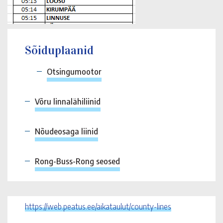
Sõiduplaanid
Otsingumootor
Võru linnalähiliinid
Nõudeosaga liinid
Rong-Buss-Rong seosed
https://web.peatus.ee/aikataulut/county-lines