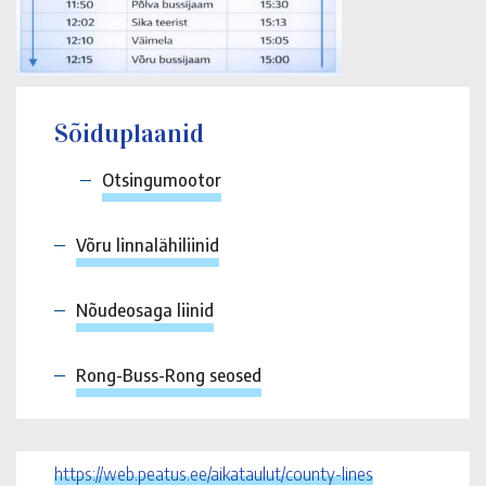
Sõiduplaanid
Otsingumootor
Võru linnalähiliinid
Nõudeosaga liinid
Rong-Buss-Rong seosed
https://web.peatus.ee/aikataulut/county-lines