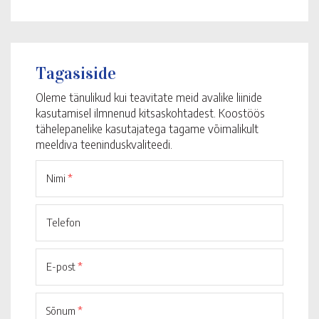
Tagasiside
Oleme tänulikud kui teavitate meid avalike liinide
kasutamisel ilmnenud kitsaskohtadest. Koostöös
tähelepanelike kasutajatega tagame võimalikult
meeldiva teeninduskvaliteedi.
Nimi
*
Telefon
E-post
*
Sõnum
*