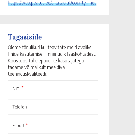
https://web.peatus.ee/aikataulut/county-lines
Tagasiside
Oleme tänulikud kui teavitate meid avalike
liinide kasutamisel ilmnenud kitsaskohtadest.
Koostöös tähelepanelike kasutajatega
tagame võimalikult meeldiva
teeninduskvaliteedi.
Nimi
*
Telefon
E-post
*