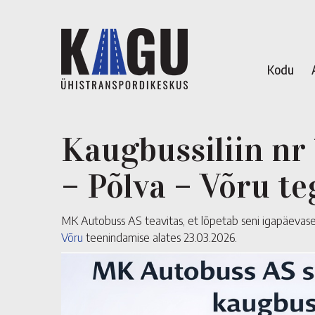
Kodu
Kaugbussiliin nr 
– Põlva – Võru t
MK Autobuss AS teavitas, et lõpetab seni igapäevasel
Võru
teenindamise alates 23.03.2026.