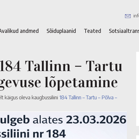
in
Avalikud andmed
Sõiduplaanid
Teated
Sotsiaaltran
184 Tallinn – Tartu
egevuse lõpetamine
t käigus oleva kaugbussiliini
184 Tallinn – Tartu – Põlva –