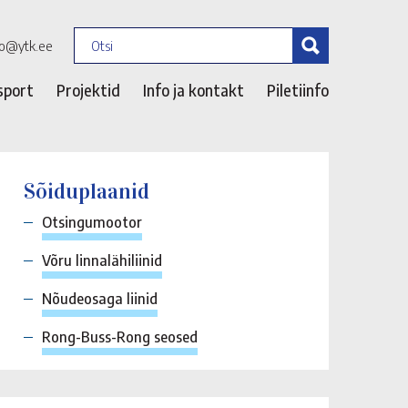
fo@ytk.ee
sport
Projektid
Info ja kontakt
Piletiinfo
Sõiduplaanid
Otsingumootor
Võru linnalähiliinid
Nõudeosaga liinid
Rong-Buss-Rong seosed