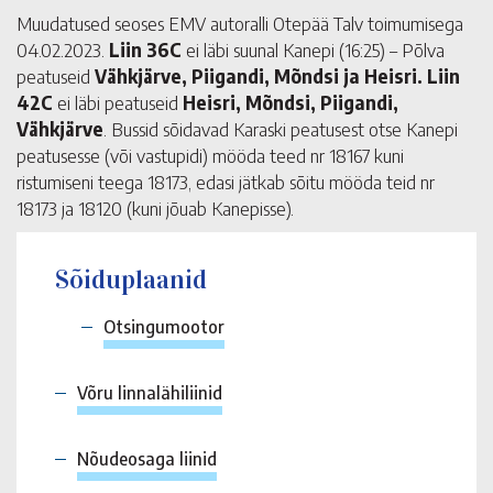
Muudatused seoses EMV autoralli Otepää Talv toimumisega
04.02.2023.
Liin 36C
ei läbi suunal Kanepi (16:25) – Põlva
peatuseid
Vähkjärve, Piigandi, Mõndsi ja Heisri.
Liin
42C
ei läbi peatuseid
Heisri, Mõndsi, Piigandi,
Vähkjärve
. Bussid sõidavad Karaski peatusest otse Kanepi
peatusesse (või vastupidi) mööda teed nr 18167 kuni
ristumiseni teega 18173, edasi jätkab sõitu mööda teid nr
18173 ja 18120 (kuni jõuab Kanepisse).
Sõiduplaanid
Otsingumootor
Võru linnalähiliinid
Nõudeosaga liinid