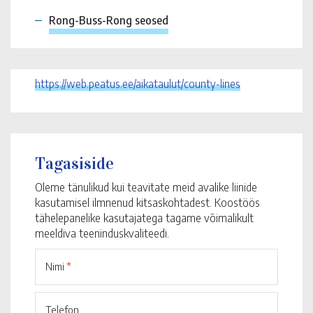
Rong-Buss-Rong seosed
https://web.peatus.ee/aikataulut/county-lines
Tagasiside
Oleme tänulikud kui teavitate meid avalike liinide
kasutamisel ilmnenud kitsaskohtadest. Koostöös
tähelepanelike kasutajatega tagame võimalikult
meeldiva teeninduskvaliteedi.
Nimi
*
Telefon