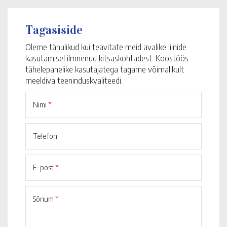
Tagasiside
Oleme tänulikud kui teavitate meid avalike liinide
kasutamisel ilmnenud kitsaskohtadest. Koostöös
tähelepanelike kasutajatega tagame võimalikult
meeldiva teeninduskvaliteedi.
Nimi
*
Telefon
E-post
*
Sõnum
*