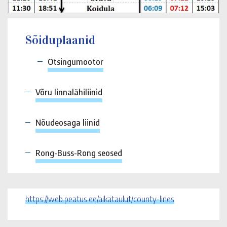
Sõiduplaanid
Otsingumootor
Võru linnalähiliinid
Nõudeosaga liinid
Rong-Buss-Rong seosed
https://web.peatus.ee/aikataulut/county-lines