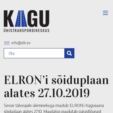
info@ytk.ee
ELRON’i sõiduplaan
alates 27.10.2019
Seose talveajale üleminekuga muutub ELRON’i Kagusuuna
sõiduplaan alates 27.10. Muudatus puudutab pärastlõunast