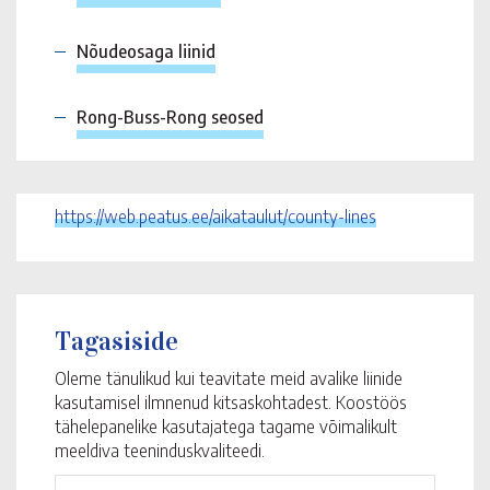
Nõudeosaga liinid
Rong-Buss-Rong seosed
https://web.peatus.ee/aikataulut/county-lines
Tagasiside
Oleme tänulikud kui teavitate meid avalike liinide
kasutamisel ilmnenud kitsaskohtadest. Koostöös
tähelepanelike kasutajatega tagame võimalikult
meeldiva teeninduskvaliteedi.