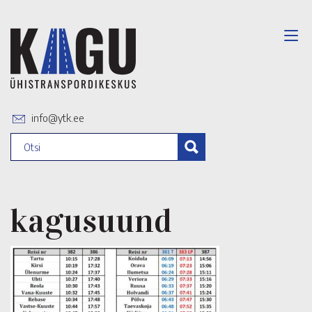
info@ytk.ee
kagusuund