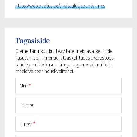
https://web.peatus.ee/aikataulut/county-lines
Tagasiside
Oleme tänulikud kui teavitate meid avalike liinide
kasutamisel ilmnenud kitsaskohtadest. Koostöös
tähelepanelike kasutajatega tagame võimalikult
meeldiva teeninduskvaliteedi.
Nimi
*
Telefon
E-post
*