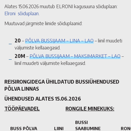
Alates 15.06.2026 muutub ELRONI kagusuuna sõiduplaan:
Elroni sõiduplaan
.
Muutuvad järgmiste liinide sõiduplaanid:
20
–
PÕLVA BUSSIJAAM – LINA – LAO
– liinil muudeti
väljumiste kellaaegasid.
20M
–
PÕLVA BUSSIJAAM – MAKSIMARKET – LAO
–
liinil muudeti väljumiste kellaaegasid.
REISIRONGIDEGA ÜHILDATUD BUSSIÜHENDUSED
PÕLVA LINNAS
ÜHENDUSED ALATES 15.06.2026
TÖÖPÄEVADEL
RONGILE MINEKUKS:
BUSSI
BUSS PÕLVA
LIINI
SAABUMINE
RON