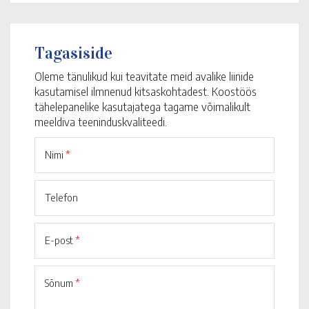
Tagasiside
Oleme tänulikud kui teavitate meid avalike liinide
kasutamisel ilmnenud kitsaskohtadest. Koostöös
tähelepanelike kasutajatega tagame võimalikult
meeldiva teeninduskvaliteedi.
Nimi
*
Telefon
E-post
*
Sõnum
*