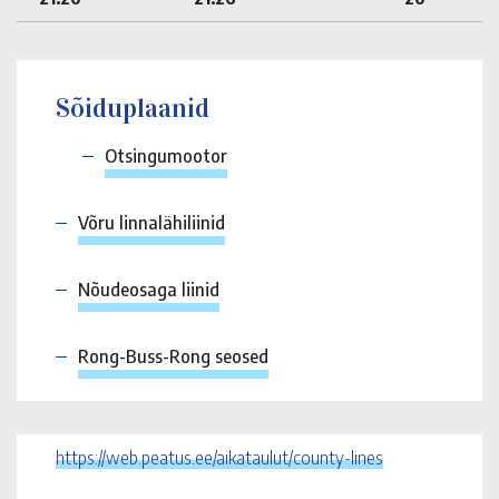
Sõiduplaanid
Otsingumootor
Võru linnalähiliinid
Nõudeosaga liinid
Rong-Buss-Rong seosed
https://web.peatus.ee/aikataulut/county-lines