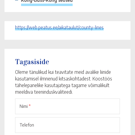
Rong-Buss-Rong seosed
https://web.peatus.ee/aikataulut/county-lines
Tagasiside
Oleme tänulikud kui teavitate meid avalike liinide
kasutamisel ilmnenud kitsaskohtadest. Koostöös
tähelepanelike kasutajatega tagame võimalikult
meeldiva teeninduskvaliteedi.
Nimi
*
Telefon