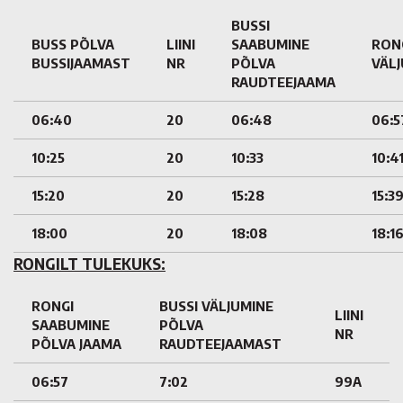
BUSSI
BUSS PÕLVA
LIINI
SAABUMINE
RON
BUSSIJAAMAST
NR
PÕLVA
VÄL
RAUDTEEJAAMA
06:40
20
06:48
06:5
10:25
20
10:33
10:4
15:20
20
15:28
15:3
18:00
20
18:08
18:1
RONGILT TULEKUKS:
RONGI
BUSSI VÄLJUMINE
LIINI
SAABUMINE
PÕLVA
NR
PÕLVA JAAMA
RAUDTEEJAAMAST
06:57
7:02
99A