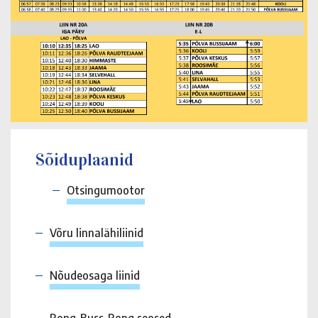
Sõiduplaanid
Otsingumootor
Võru linnalähiliinid
Nõudeosaga liinid