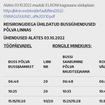
Alates 03.10.2022 muutub ELRONI kagusuuna sõiduplaan:
https://elron.ee/sites/default/files/2022-
09/KAGUSUUND_al%203.10.pdf
REISIRONGIDEGA ÜHILDATUD BUSSIÜHENDUSED
PÕLVA LINNAS
ÜHENDUSED ALATES 03.10.2022
TÖÖPÄEVADEL
RONGILE MINEKUKS:
BUSSI
BUSS PÕLVA
LIINI
SAABUMINE
RO
BUSSIJAAMAST
NR
PÕLVA
VÄ
RAUDTEEJAAMA
06:40
20
06:48
06:
10:25
20
10:33
10:
15:15/15:20
93/20
15:25/15:28
15: