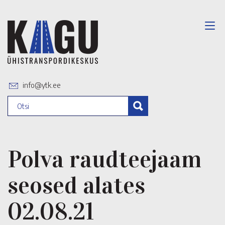
info@ytk.ee
Polva raudteejaam
seosed alates
02.08.21