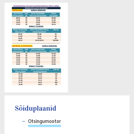
Sõiduplaanid
Otsingumootor