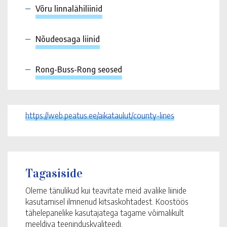
Võru linnalähiliinid
Nõudeosaga liinid
Rong-Buss-Rong seosed
https://web.peatus.ee/aikataulut/county-lines
Tagasiside
Oleme tänulikud kui teavitate meid avalike liinide
kasutamisel ilmnenud kitsaskohtadest. Koostöös
tähelepanelike kasutajatega tagame võimalikult
meeldiva teeninduskvaliteedi.