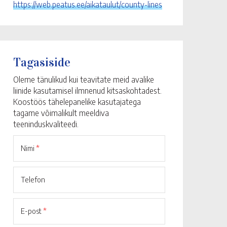
https://web.peatus.ee/aikataulut/county-lines
Tagasiside
Oleme tänulikud kui teavitate meid avalike
liinide kasutamisel ilmnenud kitsaskohtadest.
Koostöös tähelepanelike kasutajatega
tagame võimalikult meeldiva
teeninduskvaliteedi.
Nimi
*
Telefon
E-post
*