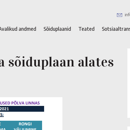
in
Avalikud andmed
Sõiduplaanid
Teated
Sotsiaaltran
 sõiduplaan alates