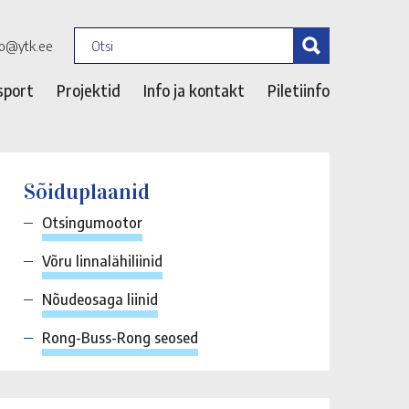
fo@ytk.ee
sport
Projektid
Info ja kontakt
Piletiinfo
Sõiduplaanid
Otsingumootor
Võru linnalähiliinid
Nõudeosaga liinid
Rong-Buss-Rong seosed