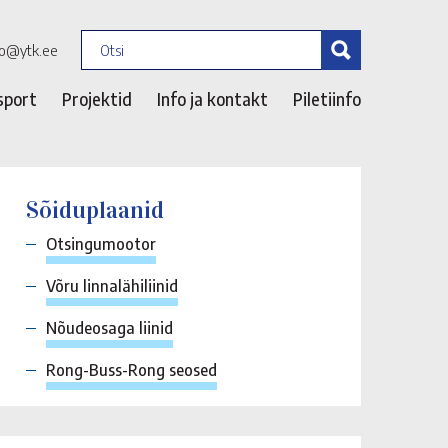
fo@ytk.ee
sport
Projektid
Info ja kontakt
Piletiinfo
Sõiduplaanid
Otsingumootor
Võru linnalähiliinid
Nõudeosaga liinid
Rong-Buss-Rong seosed