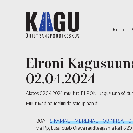
Kodu
Elroni Kagusuuna
02.04.2024
Alates 02.04.2024 muutub ELRONI kagusuuna sõidupl
Muutuvad nõudeliinide sõiduplaanid:
80A –
SIKAMÄE – MEREMÄE – OBINITSA – 
v.a Rp, buss jõuab Orava raudteejaama kell 6:20.