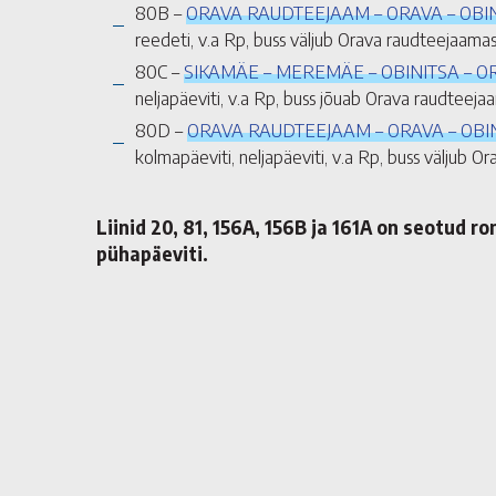
80B –
ORAVA RAUDTEEJAAM – ORAVA – OBI
reedeti, v.a Rp, buss väljub Orava raudteejaamast
80C –
SIKAMÄE – MEREMÄE – OBINITSA – 
neljapäeviti, v.a Rp, buss jõuab Orava raudteejaa
80D –
ORAVA RAUDTEEJAAM – ORAVA – OBI
kolmapäeviti, neljapäeviti, v.a Rp, buss väljub Or
Liinid 20, 81, 156A, 156B ja 161A on seotud ro
pühapäeviti.