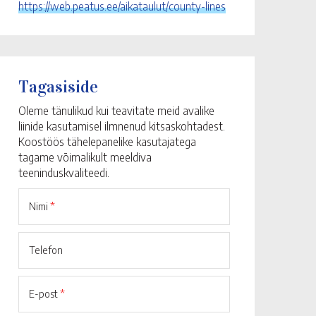
https://web.peatus.ee/aikataulut/county-lines
Tagasiside
Oleme tänulikud kui teavitate meid avalike
liinide kasutamisel ilmnenud kitsaskohtadest.
Koostöös tähelepanelike kasutajatega
tagame võimalikult meeldiva
teeninduskvaliteedi.
Nimi
*
Telefon
E-post
*