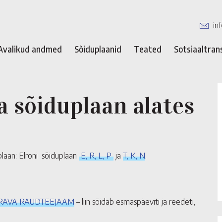
in
Avalikud andmed
Sõiduplaanid
Teated
Sotsiaaltran
 sõiduplaan alates
aan: Elroni sõiduplaan
E, R, L, P
ja
T, K, N
.
ORAVA RAUDTEEJAAM
– liin sõidab esmaspäeviti ja reedeti,