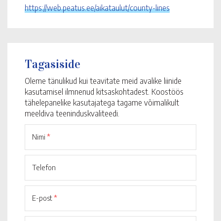
https://web.peatus.ee/aikataulut/county-lines
Tagasiside
Oleme tänulikud kui teavitate meid avalike liinide
kasutamisel ilmnenud kitsaskohtadest. Koostöös
tähelepanelike kasutajatega tagame võimalikult
meeldiva teeninduskvaliteedi.
Nimi
*
Telefon
E-post
*