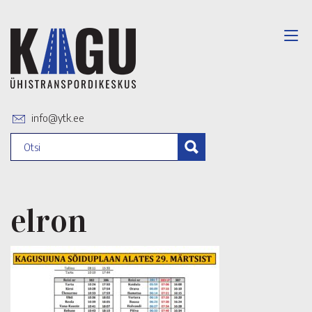
info@ytk.ee
elron