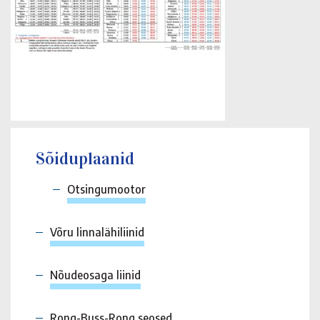
Sõiduplaanid
Otsingumootor
Võru linnalähiliinid
Nõudeosaga liinid
Rong-Buss-Rong seosed