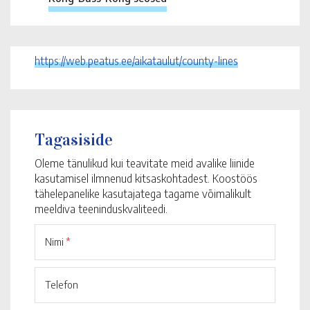
https://web.peatus.ee/aikataulut/county-lines
Tagasiside
Oleme tänulikud kui teavitate meid avalike liinide
kasutamisel ilmnenud kitsaskohtadest. Koostöös
tähelepanelike kasutajatega tagame võimalikult
meeldiva teeninduskvaliteedi.
Nimi
*
Telefon